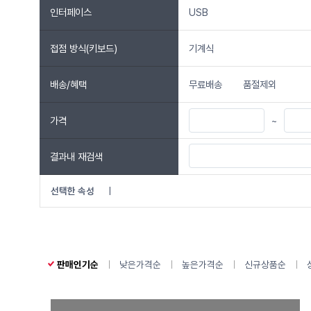
인터페이스
USB
접점 방식(키보드)
기계식
배송/혜택
무료배송
품절제외
가격
~
결과내 재검색
선택한 속성
|
판매인기순
낮은가격순
높은가격순
신규상품순