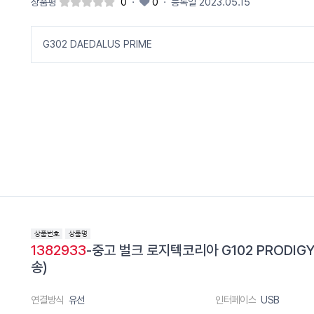
상품평
0
·
0
·
등록일 2023.05.15
G302 DAEDALUS PRIME
1382933
-중고 벌크 로지텍코리아 G102 PRODIGY
송)
연결방식
유선
인터페이스
USB