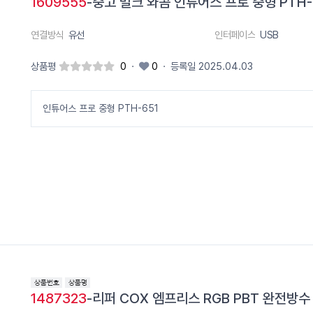
1609555
-중고 벌크 와콤 인튜어스 프로 중형 PTH-6
연결방식
유선
인터페이스
USB
상품평
0
·
0
·
등록일 2025.04.03
인튜어스 프로 중형 PTH-651
1487323
-리퍼 COX 엠프리스 RGB PBT 완전방