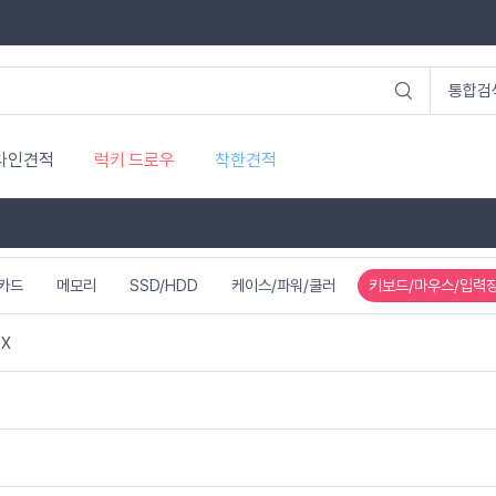
라인견적
럭키 드로우
착한견적
카드
메모리
SSD/HDD
케이스/파워/쿨러
키보드/마우스/입력
X