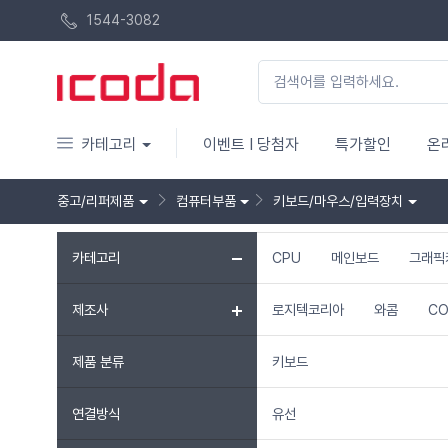
1544-3082
카테고리
이벤트 I 당첨자
특가할인
온
중고/리퍼제품
컴퓨터부품
키보드/마우스/입력장치
카테고리
CPU
메인보드
그래픽
제조사
로지텍코리아
와콤
CO
제품 분류
키보드
연결방식
유선