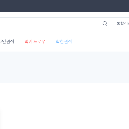
라인견적
럭키 드로우
착한견적