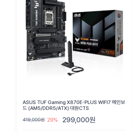
ASUS TUF Gaming X870E-PLUS WIFI7 메인보
드 (AM5/DDR5/ATX) 대원CTS
299,000원
29%
419,000원