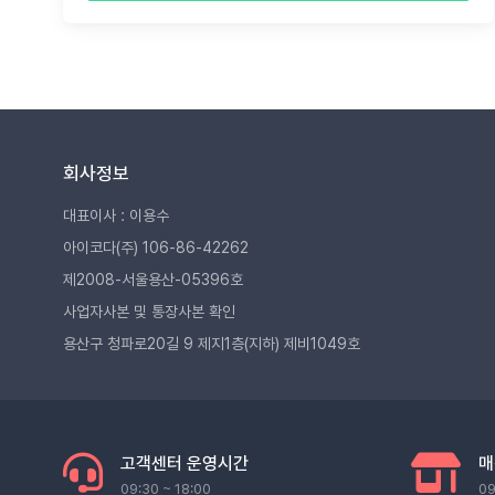
회사정보
대표이사 : 이용수
아이코다(주) 106-86-42262
제2008-서울용산-05396호
사업자사본 및 통장사본 확인
용산구 청파로20길 9 제지1층(지하) 제비1049호
고객센터 운영시간
매
09:30 ~ 18:00
09