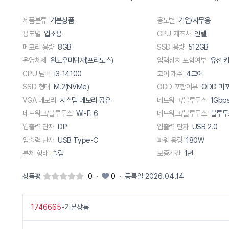
제품분류
기본상품
용도별
기업/사무용
용도별
업소용
CPU 제조사
인텔
메모리 용량
8GB
SSD 용량
512GB
운영체제
윈도우미탑재(프리도스)
입력장치 포함여부
CPU 넘버
i3-14100
코어 개수
4코어
SSD 형태
M.2(NVMe)
ODD 포함여부
ODD 미
VGA 메모리
시스템 메모리 공유
네트워크/블루투스
1Gbp
네트워크/블루투스
Wi-Fi 6
네트워크/블루투스
블루투
입출력 단자
DP
입출력 단자
USB 2.0
입출력 단자
USB Type-C
파워 용량
180W
본체 형태
슬림
보증기간
1년
상품평
0
·
0
·
등록일 2026.04.14
1746665
-기본상품