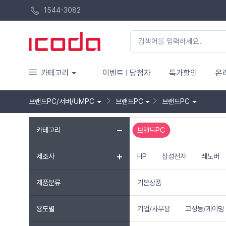
1544-3082
카테고리
이벤트 I 당첨자
특가할인
온
브랜드PC/서버/UMPC
브랜드PC
브랜드PC
카테고리
브랜드PC
제조사
HP
삼성전자
레노버
제품분류
기본상품
용도별
기업/사무용
고성능/게이밍