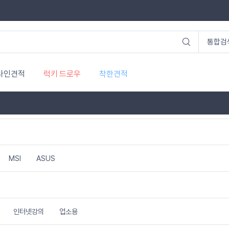
라인견적
럭키 드로우
착한견적
MSI
ASUS
인터넷강의
업소용