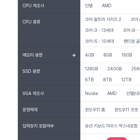
CPU 제조사
인텔
AMD
코어 울트라 시리즈 2
코어 
CPU 종류
코어 i3 - 13세대
코어 i9 -
코어 i5 - 10세대
펜티엄 
메모리 용량
4GB
8GB
16GB
128GB
240GB
256
SSD 용량
6TB
8TB
12TB
VGA 제조사
Nvidia
AMD
인텔(내
운영체제
윈도우11 홈
윈도우11 프로
입력장치 포함여부
유선 키보드 마우스 박스내포함