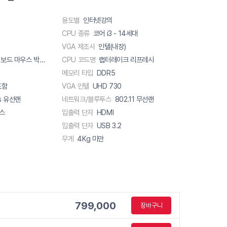
용도별
인터넷강의
CPU 종류
코어 i3 - 14세대
VGA 제조사
인텔(내장)
유선 키보드 마우스 박스내포함
CPU 코드명
랩터레이크 리프레시
메모리 타입
DDR5
포함
VGA 인텔
UHD 730
s 유선랜
네트워크/블루투스
802.11 무선랜
스
입출력 단자
HDMI
입출력 단자
USB 3.2
무게
4Kg 미만
799,000
장바구니