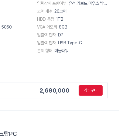
입력장치 포함여부
유선 키보드 마우스 박스내포함
코어 개수
20코어
HDD 용량
1TB
 5060
VGA 메모리
8GB
입출력 단자
DP
입출력 단자
USB Type-C
본체 형태
미들타워
2,690,000
장바구니
데스크탑PC