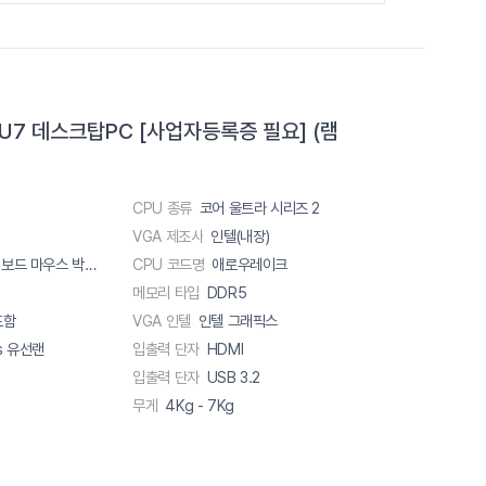
-U7 데스크탑PC [사업자등록증 필요] (램
CPU 종류
코어 울트라 시리즈 2
VGA 제조사
인텔(내장)
유선 키보드 마우스 박스내포함
CPU 코드명
애로우레이크
메모리 타입
DDR5
포함
VGA 인텔
인텔 그래픽스
s 유선랜
입출력 단자
HDMI
입출력 단자
USB 3.2
무게
4Kg - 7Kg