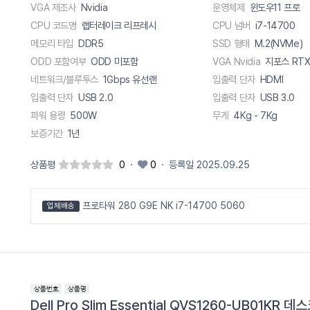
VGA 제조사
Nvidia
운영체제
윈도우11 프로
CPU 코드명
랩터레이크 리프레시
CPU 넘버
i7-14700
메모리 타입
DDR5
SSD 형태
M.2(NVMe)
ODD 포함여부
ODD 미포함
VGA Nvidia
지포스 RTX
네트워크/블루투스
1Gbps 유선랜
입출력 단자
HDMI
입출력 단자
USB 2.0
입출력 단자
USB 3.0
파워 용량
500W
무게
4Kg - 7Kg
보증기간
1년
상품평
0
·
0
·
등록일 2025.09.25
프로타워 280 G9E NK i7-14700 5060
업체배송
Dell Pro Slim Essential QVS1260-UB01KR 