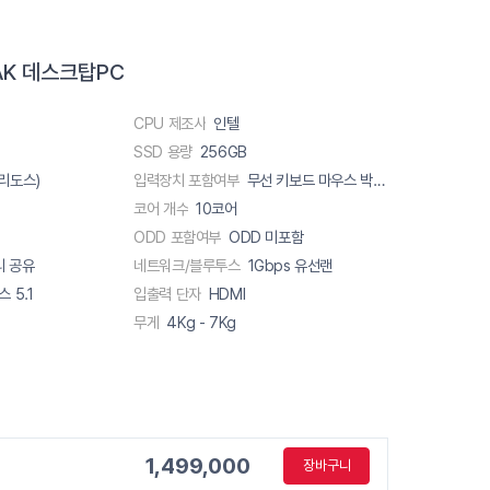
AK 데스크탑PC
CPU 제조사
인텔
SSD 용량
256GB
리도스)
입력장치 포함여부
무선 키보드 마우스 박스내포함
코어 개수
10코어
ODD 포함여부
ODD 미포함
리 공유
네트워크/블루투스
1Gbps 유선랜
 5.1
입출력 단자
HDMI
무게
4Kg - 7Kg
1,499,000
장바구니