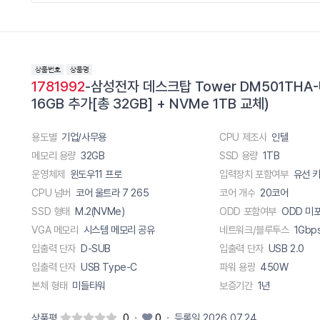
1781992
-삼성전자 데스크탑 Tower DM501THA
16GB 추가[총 32GB] + NVMe 1TB 교체)
용도별
기업/사무용
CPU 제조사
인텔
메모리 용량
32GB
SSD 용량
1TB
운영체제
윈도우11 프로
입력장치 포함여부
CPU 넘버
코어 울트라 7 265
코어 개수
20코어
SSD 형태
M.2(NVMe)
ODD 포함여부
ODD 미
VGA 메모리
시스템 메모리 공유
네트워크/블루투스
1Gbp
입출력 단자
D-SUB
입출력 단자
USB 2.0
입출력 단자
USB Type-C
파워 용량
450W
본체 형태
미들타워
보증기간
1년
상품평
0
·
0
·
등록일 2026.07.24