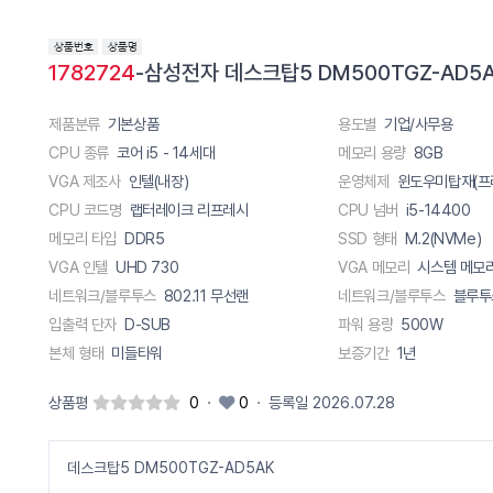
1782724
-삼성전자 데스크탑5 DM500TGZ-AD5
제품분류
기본상품
용도별
기업/사무용
CPU 종류
코어 i5 - 14세대
메모리 용량
8GB
VGA 제조사
인텔(내장)
운영체제
윈도우미탑재(프
CPU 코드명
랩터레이크 리프레시
CPU 넘버
i5-14400
메모리 타입
DDR5
SSD 형태
M.2(NVMe)
VGA 인텔
UHD 730
VGA 메모리
시스템 메모
네트워크/블루투스
802.11 무선랜
네트워크/블루투스
블루투스
입출력 단자
D-SUB
파워 용량
500W
본체 형태
미들타워
보증기간
1년
상품평
0
·
0
·
등록일 2026.07.28
데스크탑5 DM500TGZ-AD5AK