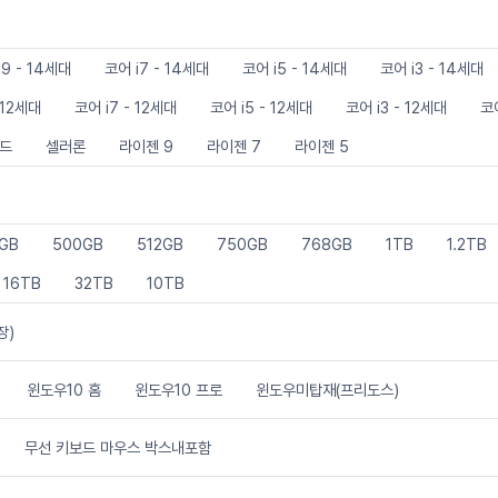
i9 - 14세대
코어 i7 - 14세대
코어 i5 - 14세대
코어 i3 - 14세대
 12세대
코어 i7 - 12세대
코어 i5 - 12세대
코어 i3 - 12세대
코어
골드
셀러론
라이젠 9
라이젠 7
라이젠 5
GB
500GB
512GB
750GB
768GB
1TB
1.2TB
16TB
32TB
10TB
장)
윈도우10 홈
윈도우10 프로
윈도우미탑재(프리도스)
무선 키보드 마우스 박스내포함