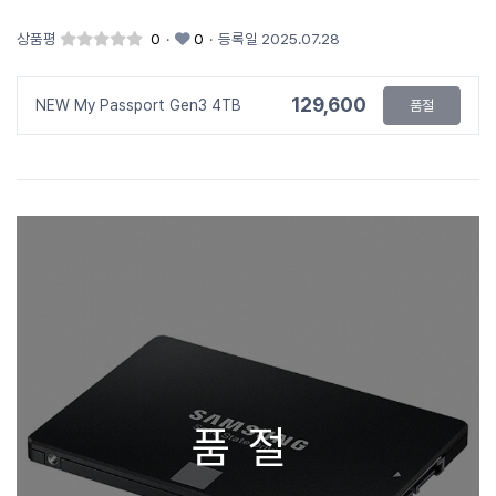
상품평
0
·
0
·
등록일 2025.07.28
129,600
NEW My Passport Gen3 4TB
품절
품절