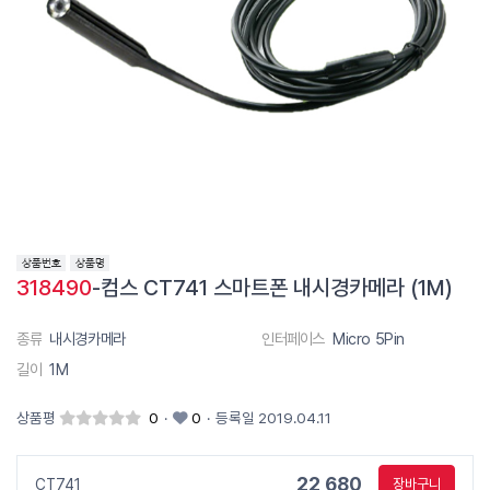
318490
-컴스 CT741 스마트폰 내시경카메라 (1M)
종류
내시경카메라
인터페이스
Micro 5Pin
길이
1M
상품평
0
·
0
·
등록일 2019.04.11
22,680
CT741
장바구니