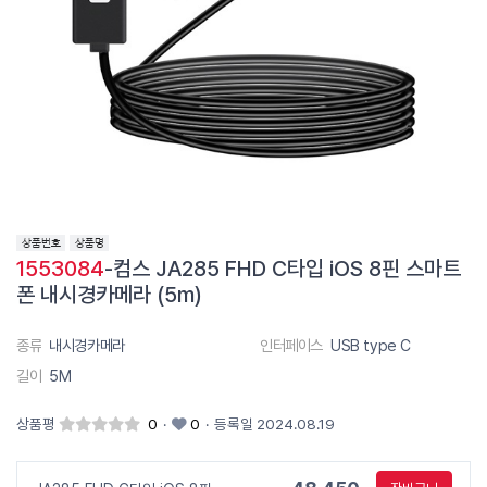
1553084
-컴스 JA285 FHD C타입 iOS 8핀 스마트
폰 내시경카메라 (5m)
종류
내시경카메라
인터페이스
USB type C
길이
5M
상품평
0
·
0
·
등록일 2024.08.19