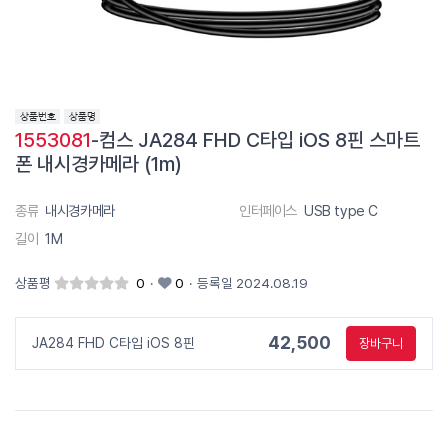
1553081
-컴스 JA284 FHD C타입 iOS 8핀 스마트
폰 내시경카메라 (1m)
종류
내시경카메라
인터페이스
USB type C
길이
1M
상품평
0
·
0
·
등록일 2024.08.19
42,500
JA284 FHD C타입 iOS 8핀
장바구니