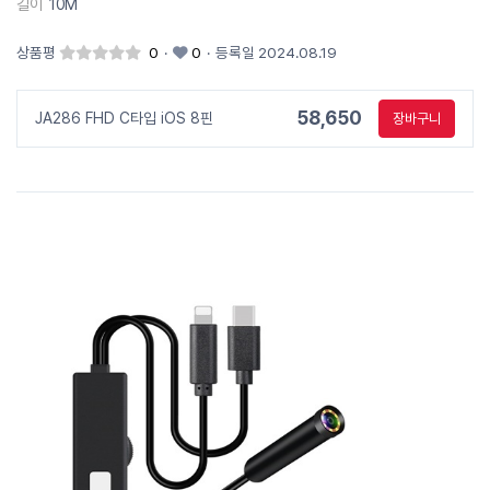
길이
10M
상품평
0
·
0
·
등록일 2024.08.19
58,650
JA286 FHD C타입 iOS 8핀
장바구니