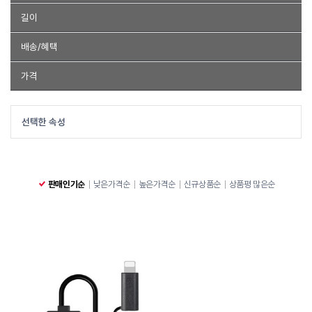
USB type C
단독형
Micro 5Pin
길이
1M
2M
3M
5M
10M
배송/혜택
품절제외
가격
~
선택한 속성
판매인기순
낮은가격순
높은가격순
신규상품순
상품평 많은순