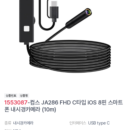
1553087
-컴스 JA286 FHD C타입 iOS 8핀 스마트
폰 내시경카메라 (10m)
종류
내시경카메라
인터페이스
USB type C