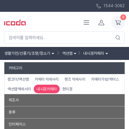
1544-3082
0
생활가전/선풍기/조명/청소기
액션캠
내시경카메라
카테고리
캠코더/액션캠
카메라 악세사리
렌즈 악세사리
카메라가방/케이스
액션캠액세서리
내시경카메라
현미경
제조사
컴스
에스제이디지텍
종류
내시경카메라
인터페이스