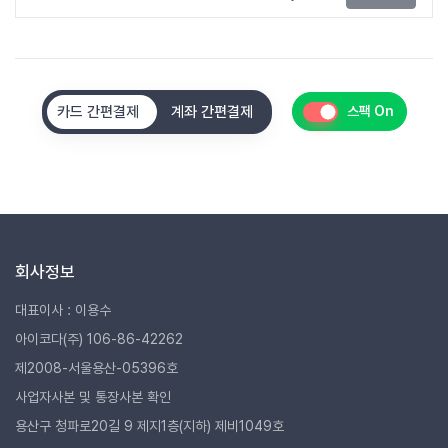
카드 간편결제
계좌 간편결제
스팩 On
회사정보
대표이사 : 이용수
아이코다(주) 106-86-42262
제2008-서울용산-05396호
사업자사본 및 통장사본 확인
용산구 청파로20길 9 제지1층(지하) 제비1049호