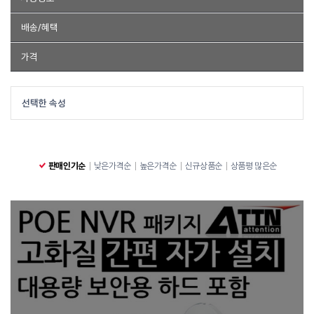
실내용
실외용
실내 실외 겸용
배송/혜택
무료배송
품절제외
가격
~
선택한 속성
판매인기순
낮은가격순
높은가격순
신규상품순
상품평 많은순