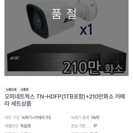
품절
오피네트웍스 TN-HDFP(1TB포함)+210만화소 카메
라 세트상품
세트 구성
녹화기+카메라 1대
녹화기 종류
NVR
제품모양
독립형
전송 지원 방식
IP