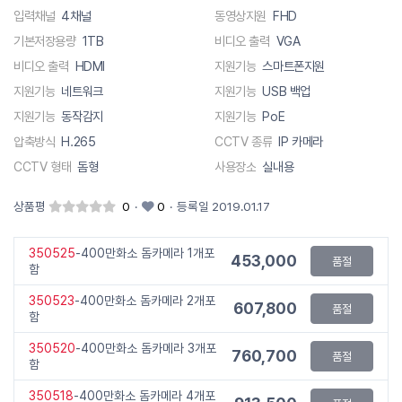
입력채널
4채널
동영상지원
FHD
기본저장용량
1TB
비디오 출력
VGA
비디오 출력
HDMI
지원기능
스마트폰지원
지원기능
네트워크
지원기능
USB 백업
지원기능
동작감지
지원기능
PoE
압축방식
H.265
CCTV 종류
IP 카메라
CCTV 형태
돔형
사용장소
실내용
상품평
0
·
0
·
등록일 2019.01.17
350525
-400만화소 돔카메라 1개포
453,000
품절
함
350523
-400만화소 돔카메라 2개포
607,800
품절
함
350520
-400만화소 돔카메라 3개포
760,700
품절
함
350518
-400만화소 돔카메라 4개포