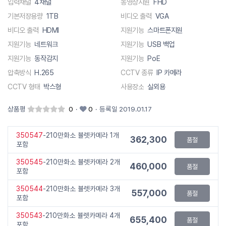
입력채널
4채널
동영상지원
FHD
기본저장용량
1TB
비디오 출력
VGA
비디오 출력
HDMI
지원기능
스마트폰지원
지원기능
네트워크
지원기능
USB 백업
지원기능
동작감지
지원기능
PoE
압축방식
H.265
CCTV 종류
IP 카메라
CCTV 형태
박스형
사용장소
실외용
상품평
0
·
0
·
등록일 2019.01.17
350547
-210만화소 뷸렛카메라 1개
362,300
품절
포함
350545
-210만화소 뷸렛카메라 2개
460,000
품절
포함
350544
-210만화소 뷸렛카메라 3개
557,000
품절
포함
350543
-210만화소 뷸렛카메라 4개
655,400
품절
포함