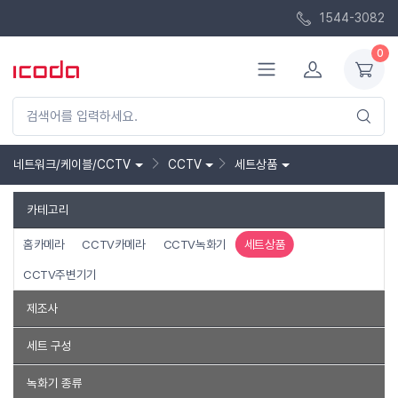
1544-3082
0
네트워크/케이블/CCTV
CCTV
세트상품
카테고리
홈카메라
CCTV카메라
CCTV녹화기
세트상품
CCTV주변기기
제조사
오피네트웍스
세트 구성
녹화기+카메라 1대
녹화기+카메라2대
녹화기+카메라 3대
녹화기 종류