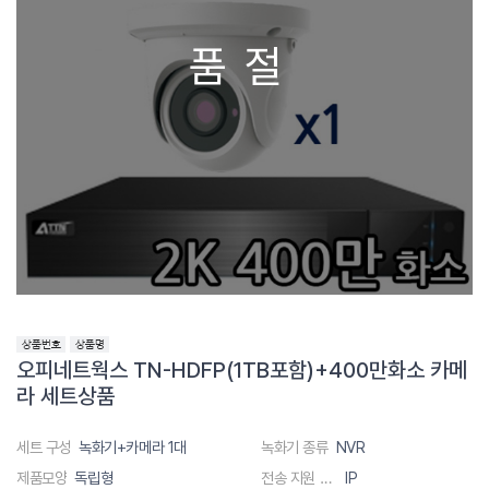
품절
오피네트웍스 TN-HDFP(1TB포함)+400만화소 카메
라 세트상품
세트 구성
녹화기+카메라 1대
녹화기 종류
NVR
제품모양
독립형
전송 지원 방식
IP