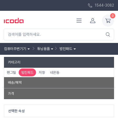
1544-3082
0
컴퓨터주변기기
튜닝용품
방진패드
카테고리
팬그릴
방진패드
저항
네온등
배송/혜택
품절제외
가격
~
선택한 속성