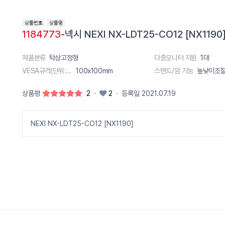
1184773
-넥시 NEXI NX-LDT25-CO12 [NX11
제품분류
탁상고정형
다중모니터 지원
1대
VESA규격(단위:m)
100x100mm
스탠드/암 기능
높낮이조
상품평
2
·
2
·
등록일 2021.07.19
NEXI NX-LDT25-CO12 [NX1190]