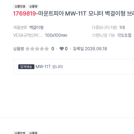
1769819
-마운트피아 MW-11T 모니터 벽걸이형 브라
제품분류
벽걸이형
다중모니터 지원
1대
VESA규격(단위:m)
100x100mm
스탠드/암 기능
각도조절
상품평
0
·
0
·
등록일 2026.06.18
MW-11T 모니터
업체배송