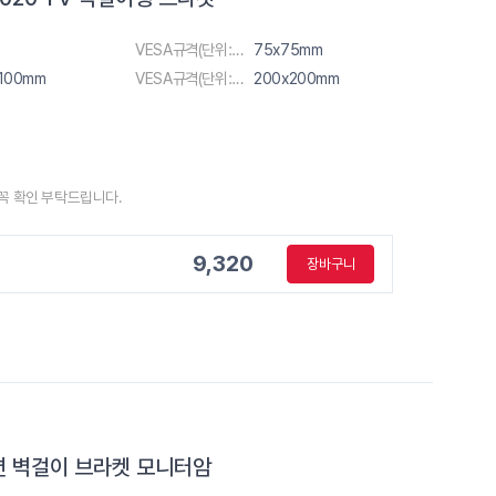
VESA규격(단위:m)
75x75mm
100mm
VESA규격(단위:m)
200x200mm
 꼭 확인 부탁드립니다.
9,320
장바구니
모션 벽걸이 브라켓 모니터암