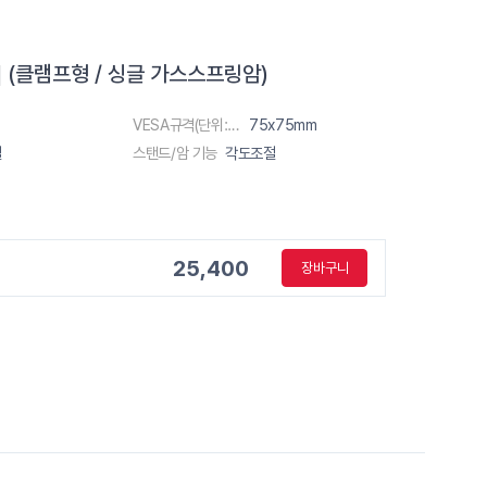
90] (클램프형 / 싱글 가스스프링암)
VESA규격(단위:m)
75x75mm
절
스탠드/암 기능
각도조절
25,400
장바구니