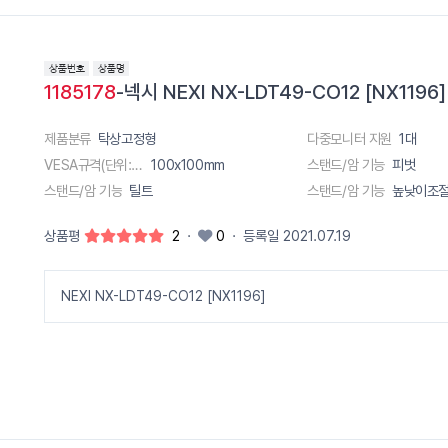
1185178
-넥시 NEXI NX-LDT49-CO12 [NX11
제품분류
탁상고정형
다중모니터 지원
1대
VESA규격(단위:m)
100x100mm
스탠드/암 기능
피벗
스탠드/암 기능
틸트
스탠드/암 기능
높낮이조
상품평
2
·
0
·
등록일 2021.07.19
NEXI NX-LDT49-CO12 [NX1196]