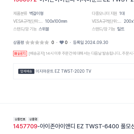
제품분류
벽걸이형
다중모니터 지원
1대
VESA규격(단위:m)
100x100mm
VESA규격(단위:m)
200x
스탠드/암 기능
스위블
스탠드/암 기능
틸트
상품평
0
·
0
·
등록일 2024.09.30
[배송공지] 14시 이후 주문건에 대해서는 다음날 발송됩니다.. 주문시
이지마운트 EZ TWST-2020 TV
업체배송
1457709
-아이존아이앤디 EZ TWST-6400 풀