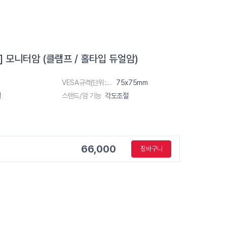
97] 모니터암 (클램프 / 홀타입 듀얼암)
VESA규격(단위:m)
75x75mm
절
스탠드/암 기능
각도조절
66,000
장바구니