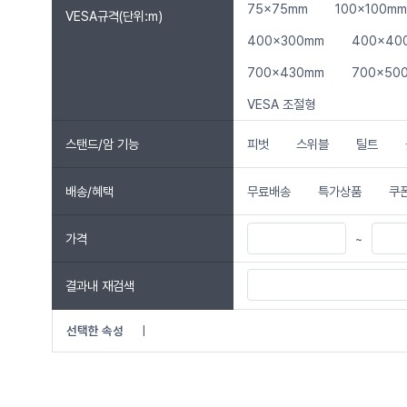
75x75mm
100x100mm
VESA규격(단위:m)
400x300mm
400x40
700x430mm
700x50
VESA 조절형
스탠드/암 기능
피벗
스위블
틸트
배송/혜택
무료배송
특가상품
쿠
가격
~
결과내 재검색
선택한 속성
|