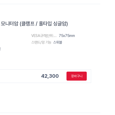
96] 모니터암 (클램프 / 홀타입 싱글암)
VESA규격(단위:m)
75x75mm
스탠드/암 기능
스위블
절
42,300
장바구니