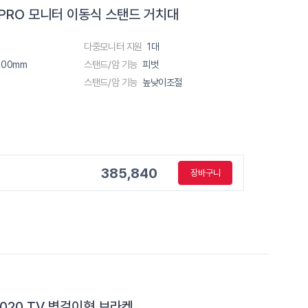
PRO 모니터 이동식 스탠드 거치대
다중모니터 지원
1대
100mm
스탠드/암 기능
피벗
스탠드/암 기능
높낮이조절
385,840
장바구니
020 TV 벽걸이형 브라켓