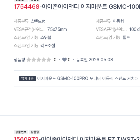
1754468
-아이존아이앤디 이지마운트 GSMC-100
제품분류
스탠드형
제품분류
이동형
VESA규격(단위:m)
75x75mm
VESA규격(단위:m)
100x
스탠드/암 기능
스위블
스탠드/암 기능
틸트
스탠드/암 기능
각도조절
상품평
0
·
0
·
등록일 2026.05.08
이지마운트 GSMC-100PRO 모니터 이동식 스탠드 거치대
업체배송
1560972
-아이존아이앤디 이지마운트 EZ TWST-2