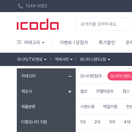
1544-3082
카테고리
이벤트 I 당첨자
특가할인
온
모니터/TV/영상
액세서리
모니터스탠드/암
카테고리
모니터받침대
모니터스탠드
제조사
앱코
카멜마운트
컴스
제품분류
스탠드형
벽걸이형
천
다중모니터 지원
1대
2대
3대
4대