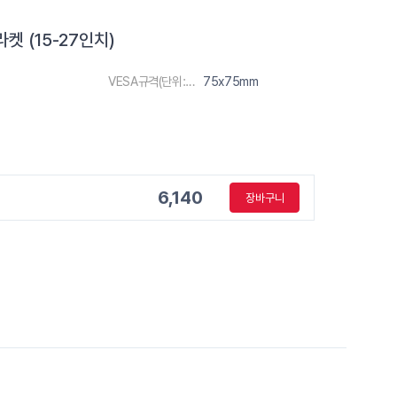
켓 (15-27인치)
VESA규격(단위:m)
75x75mm
6,140
장바구니