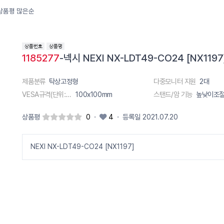
상품평 많은순
1185277
-넥시 NEXI NX-LDT49-CO24 [NX11
제품분류
탁상고정형
다중모니터 지원
2대
VESA규격(단위:m)
100x100mm
스탠드/암 기능
높낮이조
상품평
0
·
4
·
등록일 2021.07.20
NEXI NX-LDT49-CO24 [NX1197]