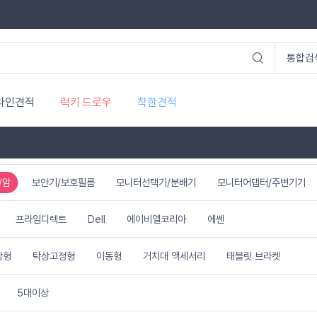
라인견적
럭키 드로우
착한견적
/암
보안기/보호필름
모니터선택기/분배기
모니터어댑터/주변기기
프라임디렉트
Dell
에이비엘코리아
에쎈
장형
탁상고정형
이동형
거치대 액세서리
태블릿 브라켓
5대이상