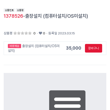
1378526
-출장설치 (컴퓨터설치/OS미설치)
상품평
0
·
0
·
등록일 2023.03.15
출장설치 (컴퓨터설치/OS미
바로배송
35,000
장바구니
설치)