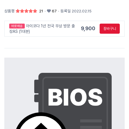
상품평
21
·
67
·
등록일 2022.02.15
아이코다 1년 전국 무상 방문 출
바로배송
9,900
장바구니
장AS (1대분)