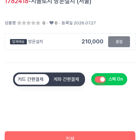
1782418
-시놀로지 방문설치 (서울)
상품평
0
·
0
·
등록일 2026.07.27
210,000
방문설치
품절
업체배송
카드 간편결제
계좌 간편결제
스팩 On
전체