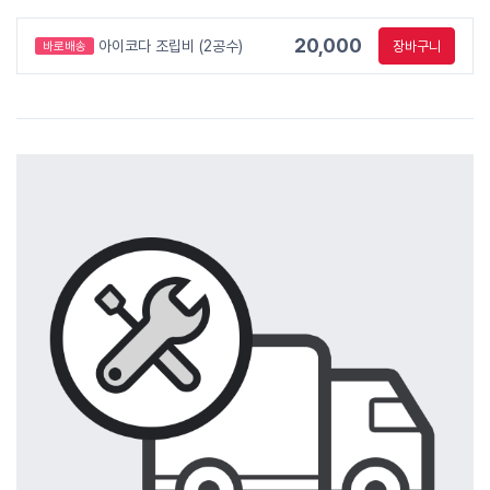
20,000
아이코다 조립비 (2공수)
장바구니
바로배송