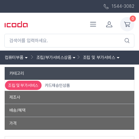
1544-3082
0
컴퓨터부품
조립/부가서비스상품
조립 및 부가서비스
카테고리
조립 및 부가서비스
카드재승인상품
제조사
ICODA
시놀로지
배송/혜택
무료배송
바로배송
품절제외
가격
~