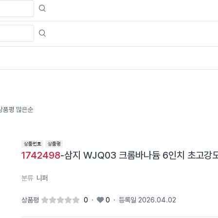
상품평 많은순
1742498
-삼지 WJQ03 크롬바나듐 6인치 초고강
분류
니퍼
상품평
0
·
0
·
등록일 2026.04.02