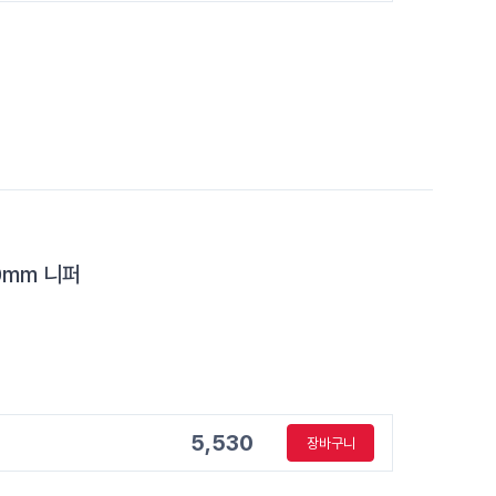
10mm 니퍼
5,530
장바구니