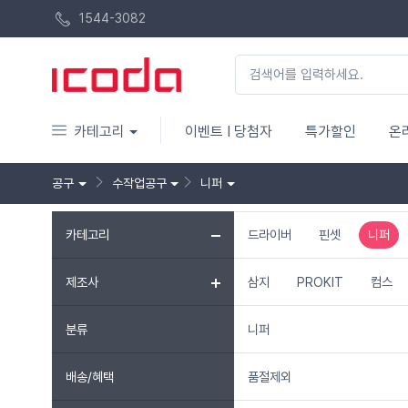
1544-3082
카테고리
이벤트 I 당첨자
특가할인
온
공구
수작업공구
니퍼
카테고리
드라이버
핀셋
니퍼
제조사
삼지
PROKIT
컴스
분류
니퍼
배송/혜택
품절제외