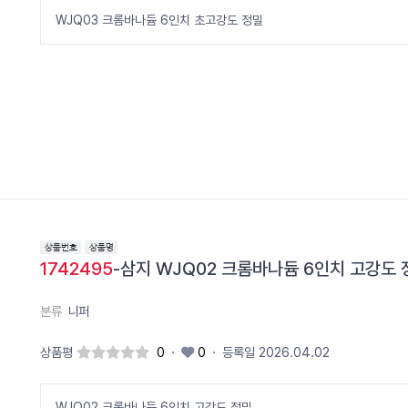
WJQ03 크롬바나듐 6인치 초고강도 정밀
1742495
-삼지 WJQ02 크롬바나듐 6인치 고강도 
분류
니퍼
상품평
0
·
0
·
등록일 2026.04.02
WJQ02 크롬바나듐 6인치 고강도 정밀