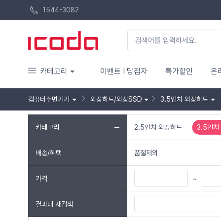
1544-3082
카테고리
이벤트 I 당첨자
특가할인
온
컴퓨터주변기기
외장하드/외장SSD
3.5인치 외장하드
카테고리
2.5인치 외장하드
3.5인치
배송/혜택
품절제외
가격
~
결과내 재검색