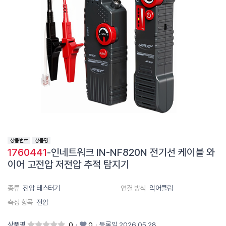
1760441
-인네트워크 IN-NF820N 전기선 케이블 와
이어 고전압 저전압 추적 탐지기
종류
전압 테스터기
연결 방식
악어클립
측정 항목
전압
상품평
0
·
0
·
등록일 2026.05.28