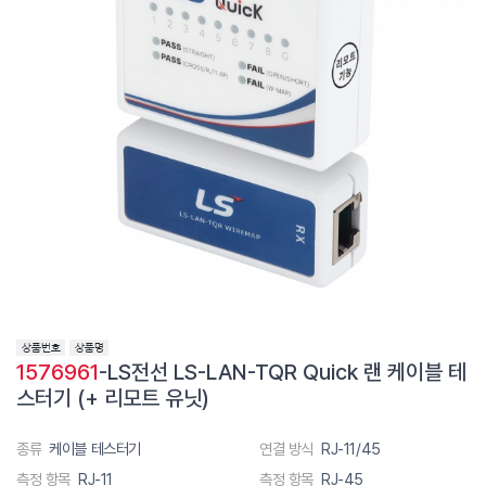
1576961
-LS전선 LS-LAN-TQR Quick 랜 케이블 테
스터기 (+ 리모트 유닛)
종류
케이블 테스터기
연결 방식
RJ-11/45
측정 항목
RJ-11
측정 항목
RJ-45