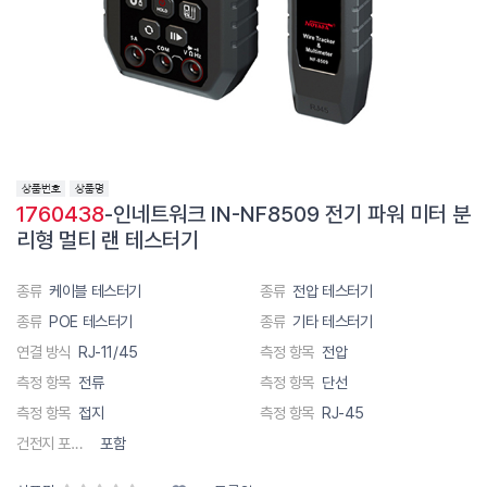
1760438
-인네트워크 IN-NF8509 전기 파워 미터 분
리형 멀티 랜 테스터기
종류
케이블 테스터기
종류
전압 테스터기
종류
POE 테스터기
종류
기타 테스터기
연결 방식
RJ-11/45
측정 항목
전압
측정 항목
전류
측정 항목
단선
측정 항목
접지
측정 항목
RJ-45
건전지 포함 유무
포함