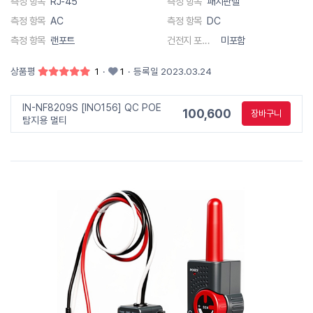
측정 항목
RJ-45
측정 항목
패치판넬
측정 항목
AC
측정 항목
DC
측정 항목
랜포트
건전지 포함 유무
미포함
상품평
1
·
1
·
등록일 2023.03.24
IN-NF8209S [INO156] QC POE
100,600
장바구니
탐지용 멀티