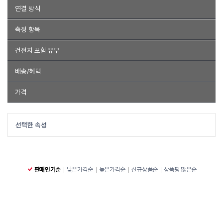
이지넷유비쿼터스 넥스트유
LS전선
엠비에프
MAXTEK
Ytek
케이블 테스터기
전압 테스터기
POE 테스터기
영상류 테스터기
연결 방식
새한
유커머스
HDTOP
JMIT
팔미시스템
아이비엔
BNC 테스터기
기타 테스터기
HDMI
DP
USB
Type-C
펜타입
DC케이블
마이크로5핀
측정 항목
리더샵
태광
솔텍
몰렉스
대원티엠티
RJ-11/45
1394A
BNC
바나나플러그
악어클립
IDC
전압
전류
다이오드
트랜지스터
온도측정
단선
접지
건전지 포함 유무
Micro USB
ATX 24핀
클램프
전화선
RJ-11
RJ-12
RJ-45
USB(A/B)
1394A
BNC(동축)
포함
미포함
배송/혜택
패치판넬
비디오포트(VGA/HDMI/DP/DVI/그외)
PVC 절연
주파수
무료배송
특가상품
품절제외
가격
AC
DC
저항
백라이트
습도
반도체 특성
IDC
랜포트
~
전자파
수질
선택한 속성
판매인기순
낮은가격순
높은가격순
신규상품순
상품평 많은순