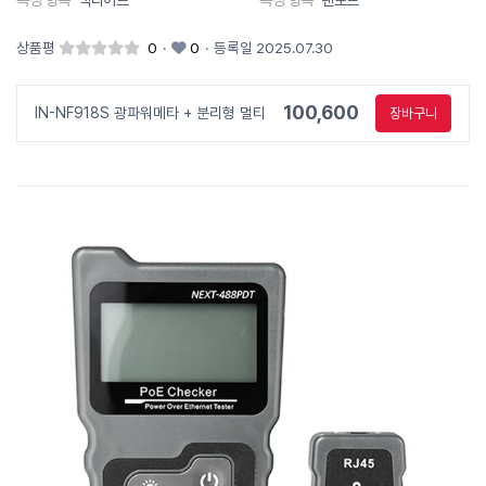
상품평
0
·
0
·
등록일 2025.07.30
100,600
IN-NF918S 광파워메타 + 분리형 멀티
장바구니