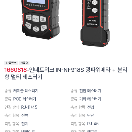
1660818
-인네트워크 IN-NF918S 광파워메타 + 분리
형 멀티 테스터기
종류
케이블 테스터기
종류
전압 테스터기
종류
POE 테스터기
종류
기타 테스터기
연결 방식
RJ-11/45
측정 항목
전압
측정 항목
전류
측정 항목
단선
측정 항목
접지
측정 항목
RJ-45
측정 항목
백라이트
측정 항목
랜포트