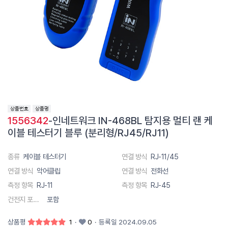
1556342
-인네트워크 IN-468BL 탐지용 멀티 랜 케
이블 테스터기 블루 (분리형/RJ45/RJ11)
종류
케이블 테스터기
연결 방식
RJ-11/45
연결 방식
악어클립
연결 방식
전화선
측정 항목
RJ-11
측정 항목
RJ-45
건전지 포함 유무
포함
상품평
1
·
0
·
등록일 2024.09.05