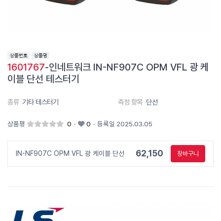
1601767
-인네트워크 IN-NF907C OPM VFL 광 케
이블 단선 테스터기
종류
기타 테스터기
측정 항목
단선
상품평
0
·
0
·
등록일 2025.03.05
62,150
IN-NF907C OPM VFL 광 케이블 단선
장바구니