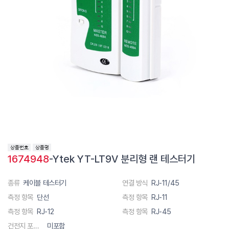
1674948
-Ytek YT-LT9V 분리형 랜 테스터기
종류
케이블 테스터기
연결 방식
RJ-11/45
측정 항목
단선
측정 항목
RJ-11
측정 항목
RJ-12
측정 항목
RJ-45
건전지 포함 유무
미포함