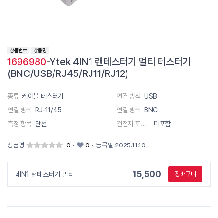
1696980
-Ytek 4IN1 랜테스터기 멀티 테스터기
(BNC/USB/RJ45/RJ11/RJ12)
종류
케이블 테스터기
연결 방식
USB
연결 방식
RJ-11/45
연결 방식
BNC
측정 항목
단선
건전지 포함 유무
미포함
상품평
0
·
0
·
등록일 2025.11.10
15,500
4IN1 랜테스터기 멀티
장바구니