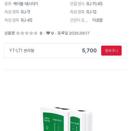
종류
케이블 테스터기
연결 방식
RJ-11/45
측정 항목
RJ-11
측정 항목
RJ-12
측정 항목
RJ-45
건전지 포함 유무
미포함
상품평
0
·
0
·
등록일 2025.09.17
5,700
YT-LT1 분리형
장바구니