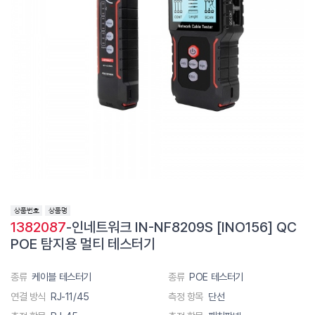
1382087
-인네트워크 IN-NF8209S [INO156] QC
POE 탐지용 멀티 테스터기
종류
케이블 테스터기
종류
POE 테스터기
연결 방식
RJ-11/45
측정 항목
단선