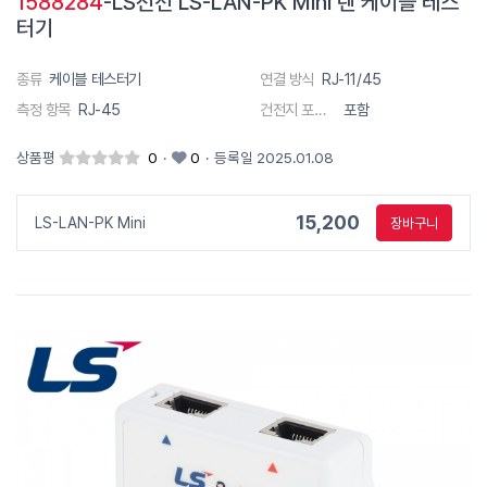
1588284
-LS전선 LS-LAN-PK Mini 랜 케이블 테스
터기
종류
케이블 테스터기
연결 방식
RJ-11/45
측정 항목
RJ-45
건전지 포함 유무
포함
상품평
0
·
0
·
등록일 2025.01.08
15,200
LS-LAN-PK Mini
장바구니