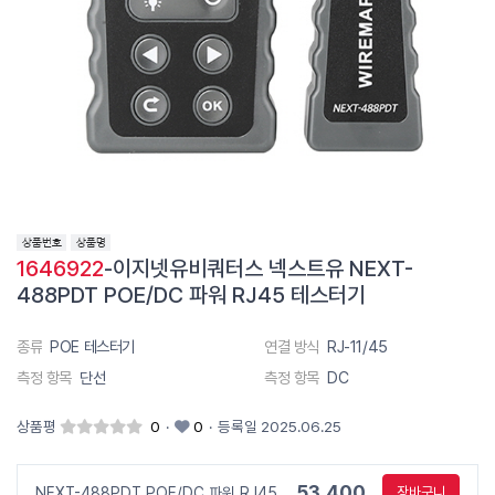
1646922
-이지넷유비쿼터스 넥스트유 NEXT-
488PDT POE/DC 파워 RJ45 테스터기
종류
POE 테스터기
연결 방식
RJ-11/45
측정 항목
단선
측정 항목
DC
상품평
0
·
0
·
등록일 2025.06.25
53,400
NEXT-488PDT POE/DC 파워 RJ45
장바구니