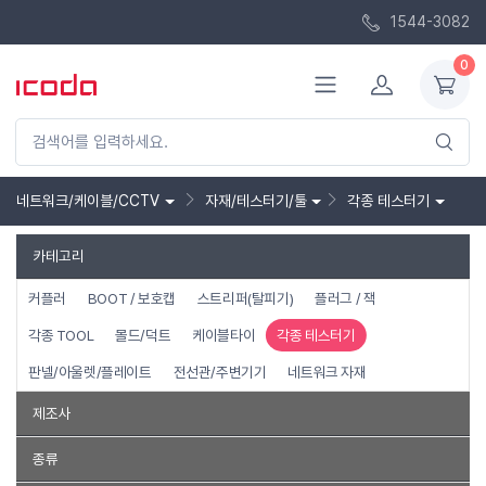
1544-3082
0
네트워크/케이블/CCTV
자재/테스터기/툴
각종 테스터기
카테고리
커플러
BOOT / 보호캡
스트리퍼(탈피기)
플러그 / 잭
각종 TOOL
몰드/덕트
케이블타이
각종 테스터기
판넬/아울렛/플레이트
전선관/주변기기
네트워크 자재
제조사
컴스
인네트워크
PROKIT
랜스타
강원전자
종류