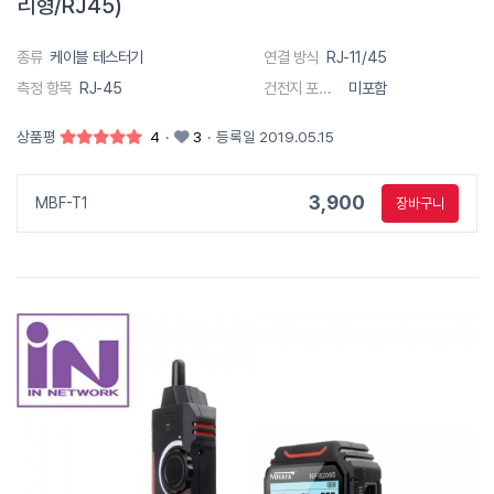
리형/RJ45)
종류
케이블 테스터기
연결 방식
RJ-11/45
측정 항목
RJ-45
건전지 포함 유무
미포함
상품평
4
·
3
·
등록일 2019.05.15
3,900
MBF-T1
장바구니