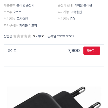
제품분류
분리형 충전기
충전기 형태
케이블 분리형
포트수
2포트
부가기능
고속충전
부가기능
동시충전
부가기능
PD
추가구성품
케이블 미포함
상품평
0
·
0
·
등록일 2026.07.07
7,900
화이트
장바구니