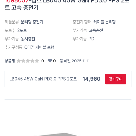
1698057
-컴스 LB045 45W GaN PD3.0 PPS 2포
트 고속 충전기
제품분류
분리형 충전기
충전기 형태
케이블 분리형
포트수
2포트
부가기능
고속충전
부가기능
동시충전
부가기능
PD
추가구성품
C타입 케이블 포함
상품평
0
·
0
·
등록일 2025.11.11
14,960
LB045 45W GaN PD3.0 PPS 2포트
장바구니