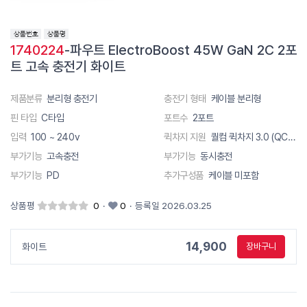
1740224
-파우트 ElectroBoost 45W GaN 2C 2포
트 고속 충전기 화이트
제품분류
분리형 충전기
충전기 형태
케이블 분리형
핀 타입
C타입
포트수
2포트
입력
100 ~ 240v
퀵차지 지원
퀄컴 퀵차지 3.0 (QC 3.0)
부가기능
고속충전
부가기능
동시충전
부가기능
PD
추가구성품
케이블 미포함
상품평
0
·
0
·
등록일 2026.03.25
14,900
화이트
장바구니