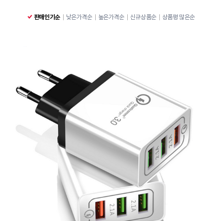
판매인기순
낮은가격순
높은가격순
신규상품순
상품평 많은순