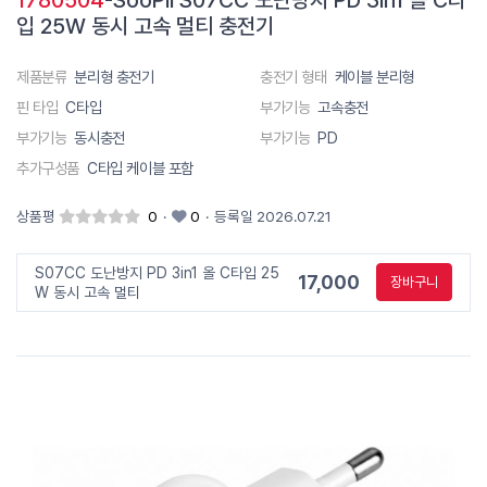
입 25W 동시 고속 멀티 충전기
제품분류
분리형 충전기
충전기 형태
케이블 분리형
핀 타입
C타입
부가기능
고속충전
부가기능
동시충전
부가기능
PD
추가구성품
C타입 케이블 포함
상품평
0
·
0
·
등록일 2026.07.21
S07CC 도난방지 PD 3in1 올 C타입 25
17,000
장바구니
W 동시 고속 멀티