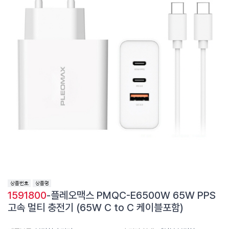
1591800
-플레오맥스 PMQC-E6500W 65W PPS
고속 멀티 충전기 (65W C to C 케이블포함)