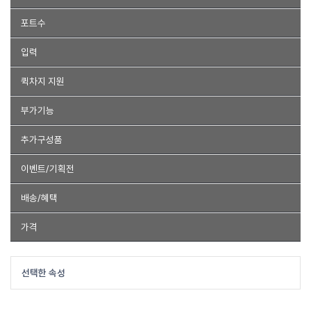
TG앤컴퍼니
HDTOP
청연엠엔에스
라온
브리츠
마이크로 5핀
라이트닝 8핀
C타입
마이크로 5/7핀
포트수
이지모션네트워크
이메이션
파우트
강원전자
해인CNS
일체형
1포트
2포트
3포트
4포트
5포트
6포트
7포트
맥스틸
이음전산
삼성전자
HYPER
아임커머스
아이리버
입력
10포트
8포트
AverMedia
퓨전FNC
케이블메이트
FOR LG
노트옵션
100 ~ 200v
100 ~ 220v
100 ~ 240v
100 ~ 250v
퀵차지 지원
코스맥스코리아
TG삼보
앱코
지클릭커
필립스
110 ~ 220v
110 ~ 240v
200 ~ 240v
220 ~ 240v
0.2A
퀄컴 퀵차지 2.0 (QC 2.0)
퀄컴 퀵차지 3.0 (QC 3.0)
부가기능
서원씨엔케이
넥시
이엠텍
폰크
COX
PB컴퍼니
어댑티브패스트차징
퀄컴 퀵차지 4.0 (QC 4.0)
노트북단자
고속충전
동시충전
스탠드겸용
충전상태표시
추가구성품
정인일렉텍
엑스나인
픽셀아트
에이투인터내셔널
고랩
해외여행용
애플인증 (MFi)
PD
LED램프
케이블 미포함
마이크로 5핀 케이블 포함
라이트닝 8핀 케이블 포함
와사비망고
이벤트/기획전
SHOUER
TGIC
나로정보기술
테크매카
C타입 케이블 포함
미니 5핀 케이블 포함
마이크로소프트
벤션
엠비에프
알파정보통신
대진씨엔엠
경품추첨
배송/혜택
beezap
클라고
프라임디렉트
폰트리
랜스타
팬웨스트
무료배송
특가상품
쿠폰
품절제외
가격
액센
플레이고
코러시스
유커머스
넥시
대원티엠티
~
인네트워크
컴우드
이디라임
주연테크
ABC넷
다유즈
선택한 속성
포트리스
스마스토어
인터아이넷
연화미디어
애니젠
Allpowers
큐센