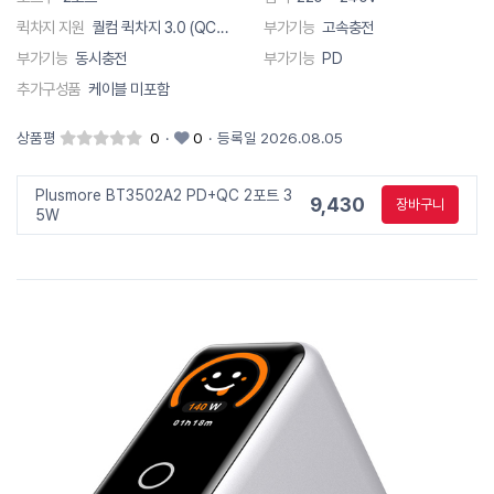
퀵차지 지원
퀄컴 퀵차지 3.0 (QC 3.0)
부가기능
고속충전
부가기능
동시충전
부가기능
PD
추가구성품
케이블 미포함
상품평
0
·
0
·
등록일 2026.08.05
Plusmore BT3502A2 PD+QC 2포트 3
9,430
장바구니
5W