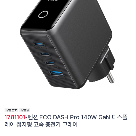
1781101
-벤션 FCO DASH Pro 140W GaN 디스플
레이 접지형 고속 충전기 그레이