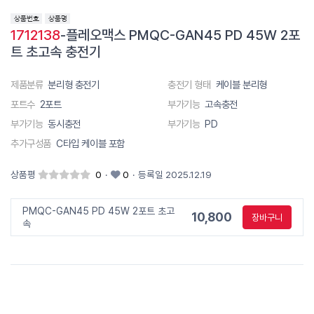
1712138
-플레오맥스 PMQC-GAN45 PD 45W 2포
트 초고속 충전기
제품분류
분리형 충전기
충전기 형태
케이블 분리형
포트수
2포트
부가기능
고속충전
부가기능
동시충전
부가기능
PD
추가구성품
C타입 케이블 포함
상품평
0
·
0
·
등록일 2025.12.19
PMQC-GAN45 PD 45W 2포트 초고
10,800
장바구니
속