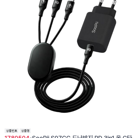
1780504
-SooPii S07CC 도난방지 PD 3in1 올 C타