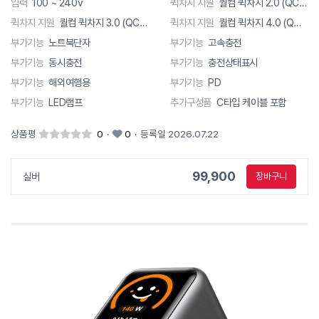
입력
100 ~ 240v
퀵차지 지원
퀄컴 퀵차지 2.0 (QC 2.0)
퀵차지 지원
퀄컴 퀵차지 3.0 (QC 3.0)
퀵차지 지원
퀄컴 퀵차지 4.0 (QC 4.0)
부가기능
노트북단자
부가기능
고속충전
부가기능
동시충전
부가기능
충전상태표시
부가기능
해외여행용
부가기능
PD
부가기능
LED램프
추가구성품
C타입 케이블 포함
상품평
0
·
0
·
등록일 2026.07.22
99,900
실버
장바구니