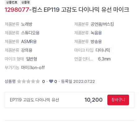
1298077
-컴스 EP119 고감도 다이나믹 유선 마이크
제품분류
노래방
제품분류
공연용/버스킹
제품분류
스튜디오용
제품분류
녹음용
제품분류
ASMR용
제품분류
방송용
제품분류
강의용
마이크 타입
다이나믹
마이크 형태
일반형
연결 인터페이스
6.3mm
부가기능
마이크on-off
상품평
0
·
0
·
등록일 2022.07.22
10,200
EP119 고감도 다이나믹 유선
장바구니