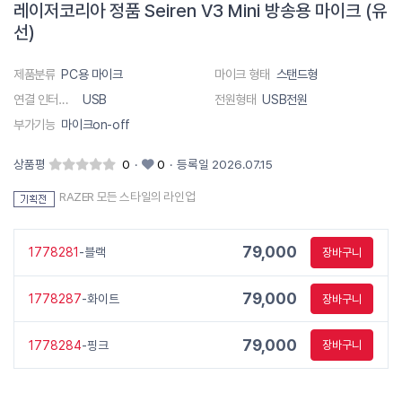
레이저코리아 정품 Seiren V3 Mini 방송용 마이크 (유
선)
제품분류
PC용 마이크
마이크 형태
스탠드형
연결 인터페이스
USB
전원형태
USB전원
부가기능
마이크on-off
상품평
0
·
0
·
등록일 2026.07.15
RAZER 모든 스타일의 라인업
79,000
1778281
-블랙
장바구니
79,000
1778287
-화이트
장바구니
79,000
1778284
-핑크
장바구니