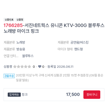
1766285
-서진네트웍스 유니콘 KTV-300G 블루투스
노래방 마이크 핑크
제품분류
노래방
제품분류
공연용/버스킹
제품분류
방송용
마이크 형태
핸드형
연결 인터페이스
블루투스
상품평
0
·
0
·
등록일 2026.06.11
20만원 이상 누적 구매 신세계 상품권 2만원 15명 추첨증정 (09월 중순
일괄 발송)
17,500
핑크
장바구니
업체배송