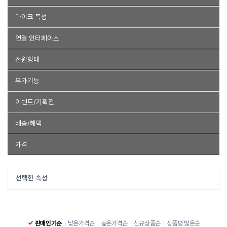
코시
COX
액센
맥스틸
산와
서진네트웍스
넥시
인켈
강의용
메가폰
일반형
착탈식형
클립형
스탠드형
핸드형
스탠드/고정형
마이크 특성
JLAB
HDTOP
아이리버
이음전산
NZXT
샤이닝몰
구즈넥
스틱형
넥밴드
헤드셋형
무지향성
단일지향성
가변형
초지향성
ZINGYOU
캔스톤
웨이코스
오디오트랙
SonicGearLab
연결 인터페이스
JES
아이락스
FOR LG
MAXTEK
아임커머스
벨루젠
3.5mm
6.3mm
USB
블루투스
AUX-IN
USB-C
XLR
전원형태
리썬즈몰
쿠거
이지넷유비쿼터스 넥스트유
에이데이타 코리아
USB전원
AC전원
배터리타입
USB충전
건전지
부가기능
고프로
Anyzone
헤드폰단자
마이크단자
생활방수
마이크on-off
볼륨조절
이벤트/기획전
음량조절
경품추첨
배송/혜택
무료배송
특가상품
품절제외
가격
~
선택한 속성
판매인기순
낮은가격순
높은가격순
신규상품순
상품평 많은순