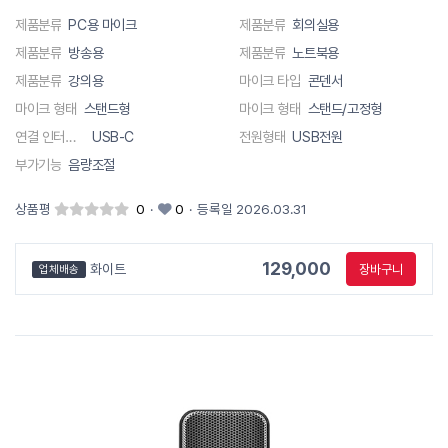
제품분류
PC용 마이크
제품분류
회의실용
제품분류
방송용
제품분류
노트북용
제품분류
강의용
마이크 타입
콘덴서
마이크 형태
스탠드형
마이크 형태
스탠드/고정형
연결 인터페이스
USB-C
전원형태
USB전원
부가기능
음량조절
상품평
0
·
0
·
등록일 2026.03.31
129,000
화이트
장바구니
업체배송