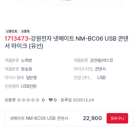
1713473
-강원전자 넷메이트 NM-BC06 USB 콘덴
서 마이크 (유선)
제품분류
노래방
제품분류
공연용/버스킹
제품분류
방송용
마이크 타입
콘덴서
마이크 형태
일반형
연결 인터페이스
USB
전원형태
USB전원
상품평
0
·
0
·
등록일 2025.12.24
22,900
넷메이트 NM-BC06 USB 콘덴서
장바구니