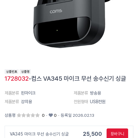
1728032
-컴스 VA345 마이크 무선 송수신기 싱글
제품분류
핀마이크
제품분류
방송용
제품분류
강의용
전원형태
USB전원
상품평
0
·
0
·
등록일 2026.02.13
25,500
VA345 마이크 무선 송수신기 싱글
장바구니