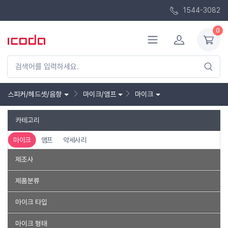
1544-3082
0
스피커/헤드셋/음향
마이크/앰프
마이크
카테고리
마이크
앰프
악세사리
제조사
컴스
앱코
로지텍코리아
브리츠
컴소닉
플레오맥스
제품분류
유커머스
강원전자
레이저코리아
에이포트
G-GOON
PC용 마이크
회의실용
기가폰
핀마이크
홈레코딩
노래방
마이크 타입
엘가토
킹스톤
캐맥
넥시
디알고
청연엠엔에스
ZIZZY
공연용/버스킹
스튜디오용
녹음용
ASMR용
방송용
노트북용
다이나믹
콘덴서
마이크 형태