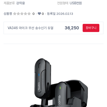
제품분류
강의용
전원형태
USB전원
상품평
0
·
0
·
등록일 2026.02.13
36,250
VA346 마이크 무선 송수신기 듀얼
장바구니