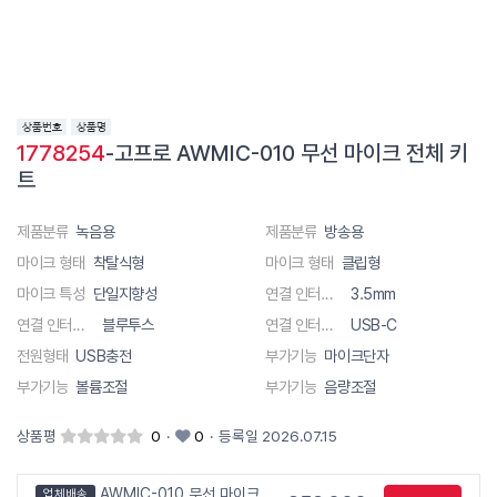
1778254
-고프로 AWMIC-010 무선 마이크 전체 키
트
제품분류
녹음용
제품분류
방송용
마이크 형태
착탈식형
마이크 형태
클립형
마이크 특성
단일지향성
연결 인터페이스
3.5mm
연결 인터페이스
블루투스
연결 인터페이스
USB-C
전원형태
USB충전
부가기능
마이크단자
부가기능
볼륨조절
부가기능
음량조절
상품평
0
·
0
·
등록일 2026.07.15
AWMIC-010 무선 마이크
업체배송