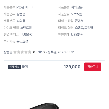
제품분류
PC용 마이크
제품분류
회의실용
제품분류
방송용
제품분류
노트북용
제품분류
강의용
마이크 타입
콘덴서
마이크 형태
스탠드형
마이크 형태
스탠드/고정형
연결 인터페이스
USB-C
전원형태
USB전원
부가기능
음량조절
상품평
0
·
0
·
등록일 2026.03.31
129,000
블랙
장바구니
업체배송