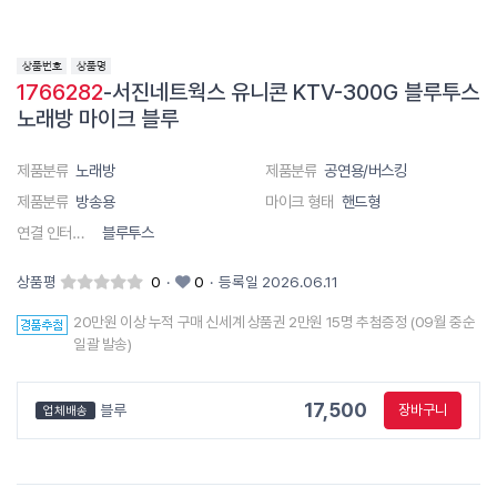
1766282
-서진네트웍스 유니콘 KTV-300G 블루투스
노래방 마이크 블루
제품분류
노래방
제품분류
공연용/버스킹
제품분류
방송용
마이크 형태
핸드형
연결 인터페이스
블루투스
상품평
0
·
0
·
등록일 2026.06.11
20만원 이상 누적 구매 신세계 상품권 2만원 15명 추첨증정 (09월 중순
일괄 발송)
17,500
블루
장바구니
업체배송