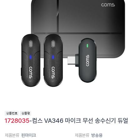
1728035
-컴스 VA346 마이크 무선 송수신기 듀얼
제품분류
핀마이크
제품분류
방송용