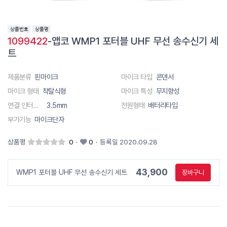
1099422
-앱코 WMP1 포터블 UHF 무선 송수신기 세
트
제품분류
핀마이크
마이크 타입
콘덴서
마이크 형태
착탈식형
마이크 특성
무지향성
연결 인터페이스
3.5mm
전원형태
배터리타입
부가기능
마이크단자
상품평
0
·
0
·
등록일 2020.09.28
43,900
WMP1 포터블 UHF 무선 송수신기 세트
장바구니