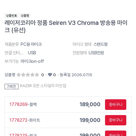
레이저코리아 정품 Seiren V3 Chroma 방송용 마이
크 (유선)
제품분류
PC용 마이크
마이크 형태
스탠드형
연결 인터페이스
USB
전원형태
USB전원
부가기능
마이크on-off
상품평
0
·
0
·
등록일 2026.07.15
RAZER 모든 스타일의 라인업
189,000
1778269
-블랙
장바구니
199,000
1778272
-화이트
장바구니
199,000
1778275
-핑크
장바구니