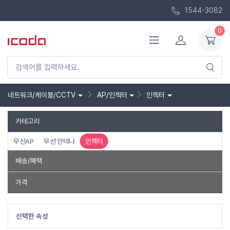
1544-3082
0
네트워크/케이블/CCTV
AP/인젝터
인젝터
카테고리
무선AP
무선 안테나
인젝터
배송/혜택
품절제외
가격
~
선택한 속성