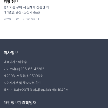
위칭 허브
행사제품 구매 시 신세계 상품권 최
대 1만원 증정 (소진시 종료)
2026.03.01 ~ 2026.08.31
회사정보
대표이사 : 이용수
아이코다(주) 106-86-42262
제2008-서울용산-05396호
사업자사본 및 통장사본 확인
용산구 청파로20길 9 제지1층(지하) 제비1049호
개인정보관리책임자