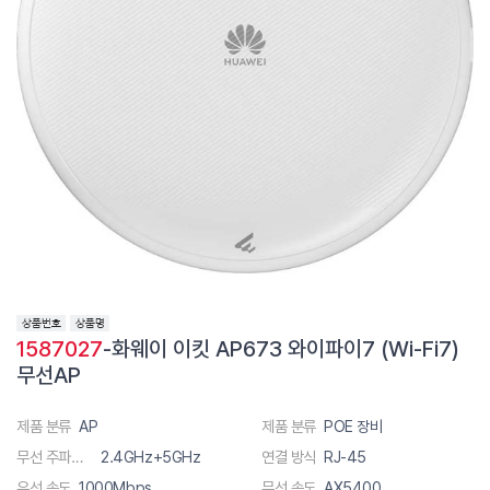
1587027
-화웨이 이킷 AP673 와이파이7 (Wi-Fi7)
무선AP
제품 분류
AP
제품 분류
POE 장비
무선 주파수 대역폭
2.4GHz+5GHz
연결 방식
RJ-45
유선 속도
1000Mbps
무선 속도
AX5400