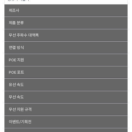
제조사
티피링크
이지넷유비쿼터스 넥스트유
화웨이
유비큐넷
HPE
제품 분류
이에프엠
대흥정보기술
디링크
MIkroTiK
솔텍
넷기어
AP
안테나
POE 장비
무선 주파수 대역폭
넥시
시스코
자이젤
컴스
강원전자
삼성전자
우리테크
2.4GHz
2.4GHz+5GHz
5Ghz
5.7GHz
6GHz
연결 방식
다산네트웍스
목사
세이프네트워크
라이브존
Dell
넥시
RJ-45
USB포트
POE 지원
Ubiquiti
디브이알씨앤씨
머큐시스
HP
랜스타
POE
POE+
POE 연장
POE 포트
1포트
2포트
4포트
유선 속도
100Mbps
1000Mbps
10Gbps
2500Mbps
무선 속도
N300
N600
AC867
AC1200
AC1300
AC1350
무선 지원 규격
AC1700
AC1750
AX1500
AX1800
AX3000
AX3600
802.11a
802.11b
802.11g
802.11n
802.11ac
802.11ax
이벤트/기획전
AX5400
BE3600
BE11000
BE12000
BE9300
802.11be