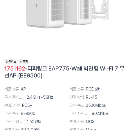
1751162
-티피링크 EAP775-Wall 벽면형 Wi-Fi 7 무
선AP (BE9300)
제품 분류
AP
제품 분류
POE 장비
무선 주파수 대역폭
2.4GHz+5GHz
연결 방식
RJ-45
POE 지원
POE+
유선 속도
2500Mbps
무선 속도
BE9300
무선 지원 규격
802.11be
무선 수신 채널
듀얼 밴드
부가 기능
QOS
부가 기능
AP 컨트롤러
부가 기능
Mesh