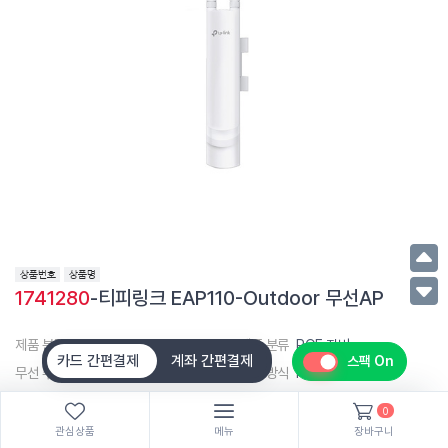
1741280
-티피링크 EAP110-Outdoor 무선AP
제품 분류
AP
제품 분류
POE 장비
카드 간편결제
계좌 간편결제
스팩 On
무선 주파수 대역폭
2.4GHz
연결 방식
RJ-45
POE 지원
POE+
POE 포트
1포트
0
유선 속도
1000Mbps
무선 지원 규격
802.11a
관심상품
메뉴
장바구니