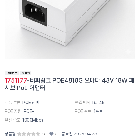
1751177
-티피링크 POE4818G 오마다 48V 18W 패
시브 PoE 어댑터
제품 분류
POE 장비
연결 방식
RJ-45
POE 지원
POE+
POE 포트
1포트
유선 속도
1000Mbps
상품평
0
·
0
·
등록일 2026.04.28