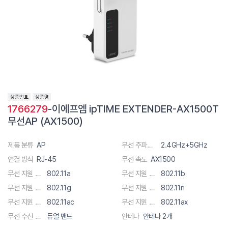
1766279
-이에프엠 ipTIME EXTENDER-AX1500T
무선AP (AX1500)
제품 분류
AP
무선 주파수 대역폭
2.4GHz+5GHz
연결 방식
RJ-45
무선 속도
AX1500
무선 지원 규격
802.11a
무선 지원 규격
802.11b
무선 지원 규격
802.11g
무선 지원 규격
802.11n
무선 지원 규격
802.11ac
무선 지원 규격
802.11ax
무선 수신 채널
듀얼 밴드
안테나
안테나 2개