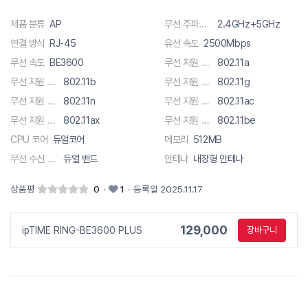
제품 분류
AP
무선 주파수 대역폭
2.4GHz+5GHz
연결 방식
RJ-45
유선 속도
2500Mbps
무선 속도
BE3600
무선 지원 규격
802.11a
무선 지원 규격
802.11b
무선 지원 규격
802.11g
무선 지원 규격
802.11n
무선 지원 규격
802.11ac
무선 지원 규격
802.11ax
무선 지원 규격
802.11be
CPU 코어
듀얼코어
메모리
512MB
무선 수신 채널
듀얼 밴드
안테나
내장형 안테나
상품평
0
·
1
·
등록일 2025.11.17
129,000
ipTIME RING-BE3600 PLUS
장바구니