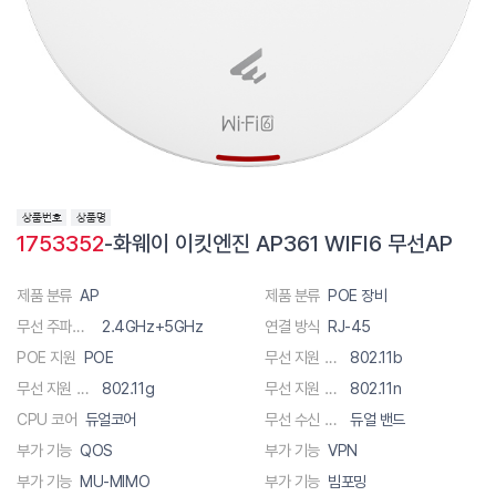
1753352
-화웨이 이킷엔진 AP361 WIFI6 무선AP
제품 분류
AP
제품 분류
POE 장비
무선 주파수 대역폭
2.4GHz+5GHz
연결 방식
RJ-45
POE 지원
POE
무선 지원 규격
802.11b
무선 지원 규격
802.11g
무선 지원 규격
802.11n
CPU 코어
듀얼코어
무선 수신 채널
듀얼 밴드
부가 기능
QOS
부가 기능
VPN
부가 기능
MU-MIMO
부가 기능
빔포밍