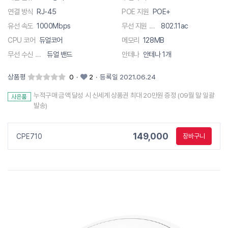
연결 방식
RJ-45
POE 지원
POE+
유선 속도
1000Mbps
무선 지원 규격
802.11ac
CPU 코어
듀얼코어
메모리
128MB
무선 수신 채널
듀얼 밴드
안테나
안테나 1개
상품평
0
·
2
·
등록일 2021.06.24
누적구매 금액 달성 시 신세계 상품권 최대 20만원 증정 (09월 말 일괄
발송)
149,000
CPE710
장바구니