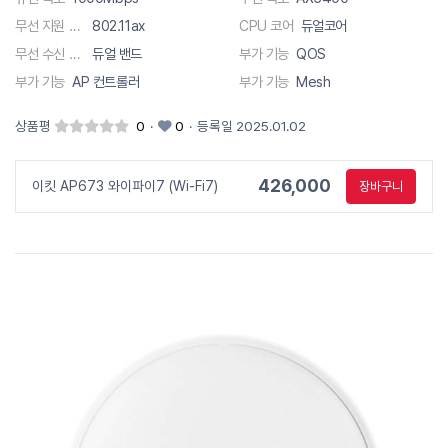
무선 지원 규격
802.11ax
CPU 코어
듀얼코어
무선 수신 채널
듀얼 밴드
부가 기능
QOS
부가 기능
AP 컨트롤러
부가 기능
Mesh
상품평
0
·
0
·
등록일 2025.01.02
426,000
이킷 AP673 와이파이7 (Wi-Fi7)
장바구니