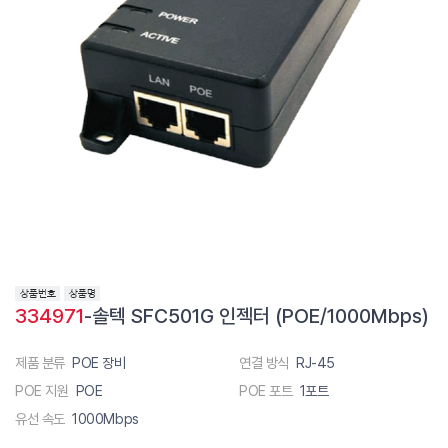
334971
-솔텍 SFC501G 인젝터 (POE/1000Mbps)
제품 분류
POE 장비
연결 방식
RJ-45
POE 지원
POE
POE 포트
1포트
유선 속도
1000Mbps