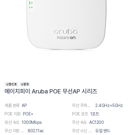
에이치피이 Aruba POE 무선AP 시리즈
제품 분류
AP
무선 주파수 대역폭
2.4GHz+5GHz
POE 지원
POE+
POE 포트
1포트
유선 속도
1000Mbps
무선 속도
AC1200
무선 지원 규격
802.11ac
무선 수신 채널
듀얼 밴드