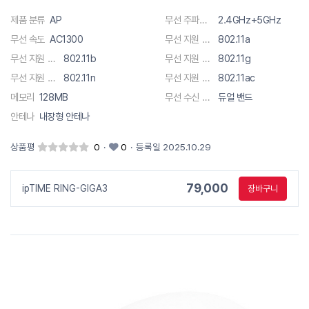
제품 분류
AP
무선 주파수 대역폭
2.4GHz+5GHz
무선 속도
AC1300
무선 지원 규격
802.11a
무선 지원 규격
802.11b
무선 지원 규격
802.11g
무선 지원 규격
802.11n
무선 지원 규격
802.11ac
메모리
128MB
무선 수신 채널
듀얼 밴드
안테나
내장형 안테나
상품평
0
·
0
·
등록일 2025.10.29
79,000
ipTIME RING-GIGA3
장바구니