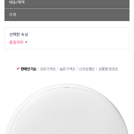
사은품
특가할인
배송/혜택
무료배송
특가상품
품절제외
가격
~
선택한 속성
품절제외
판매인기순
낮은가격순
높은가격순
신규상품순
상품평 많은순