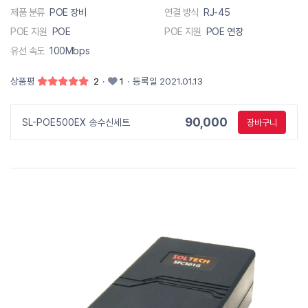
제품 분류
POE 장비
연결 방식
RJ-45
POE 지원
POE
POE 지원
POE 연장
유선 속도
100Mbps
상품평
2
·
1
·
등록일 2021.01.13
90,000
SL-POE500EX 송수신세트
장바구니