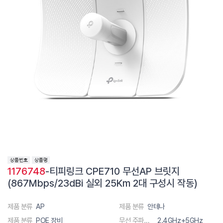
1176748
-티피링크 CPE710 무선AP 브릿지
(867Mbps/23dBi 실외 25Km 2대 구성시 작동)
제품 분류
AP
제품 분류
안테나
제품 분류
POE 장비
무선 주파수 대역폭
2.4GHz+5GHz