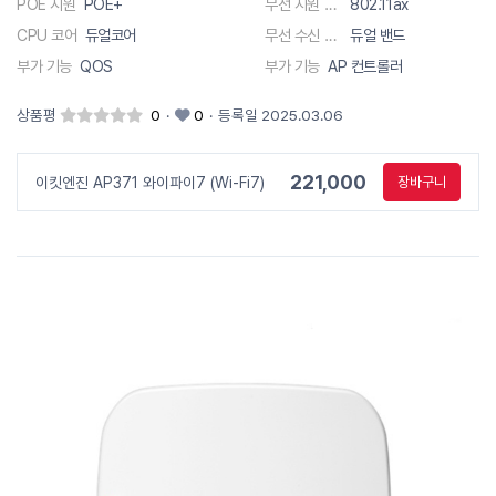
POE 지원
POE+
무선 지원 규격
802.11ax
CPU 코어
듀얼코어
무선 수신 채널
듀얼 밴드
부가 기능
QOS
부가 기능
AP 컨트롤러
상품평
0
·
0
·
등록일 2025.03.06
221,000
이킷엔진 AP371 와이파이7 (Wi-Fi7)
장바구니