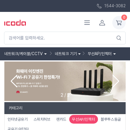
1544-3082
0
네트워크/케이블/CCTV
네트워크 기기
무선AP/인젝터
2
/
2
카테고리
인터넷공유기
스위치허브
랜카드
무선AP/인젝터
블루투스동글
공유기 아답타