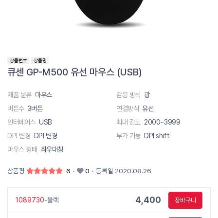
큐센 GP-M500 유선 마우스 (USB)
제품 분류
마우스
감응 방식
광
버튼수
3버튼
연결방식
유선
인터페이스
USB
최대 감도
2000~3999
DPI 변경
DPI 변경
부가 기능
DPI shift
마우스 형태
좌우대칭
상품평
6
·
0
·
등록일 2020.08.26
4,400
1089730
-블랙
장바구니