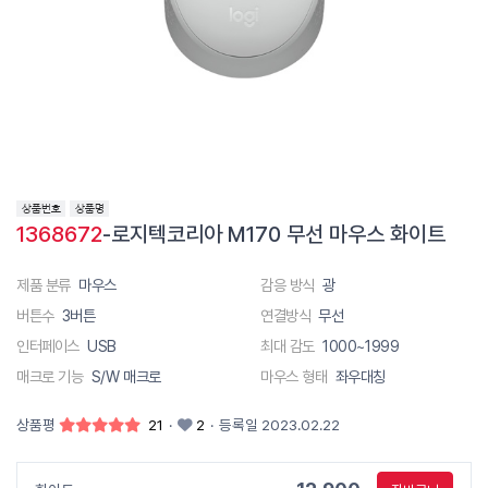
1368672
-로지텍코리아 M170 무선 마우스 화이트
제품 분류
마우스
감응 방식
광
버튼수
3버튼
연결방식
무선
인터페이스
USB
최대 감도
1000~1999
매크로 기능
S/W 매크로
마우스 형태
좌우대칭
상품평
21
·
2
·
등록일 2023.02.22