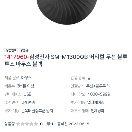
1417960
-삼성전자 SM-M1300QB 버티컬 무선 블루
투스 마우스 블랙
제품 분류
마우스
감응 방식
광
버튼수
6버튼 이상
연결방식
무선+블루투스
인터페이스
USB
최대 감도
4000~5999
DPI 변경
DPI 변경
부가 기능
멀티페어링
부가 기능
손목터널증후군 방지
마우스 형태
인체공학
상품평
0
·
1
·
등록일 2023.06.15