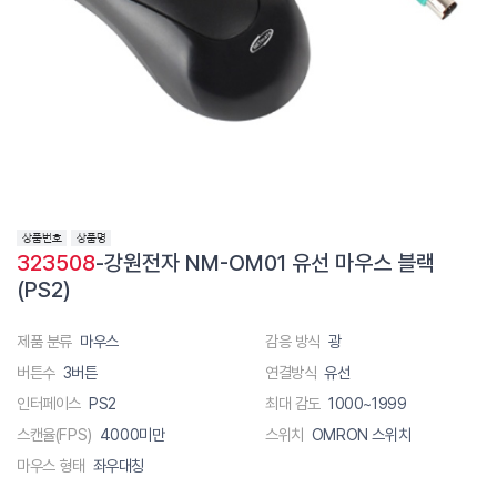
323508
-강원전자 NM-OM01 유선 마우스 블랙
(PS2)
제품 분류
마우스
감응 방식
광
버튼수
3버튼
연결방식
유선
인터페이스
PS2
최대 감도
1000~1999
스캔율(FPS)
4000미만
스위치
OMRON 스위치
마우스 형태
좌우대칭