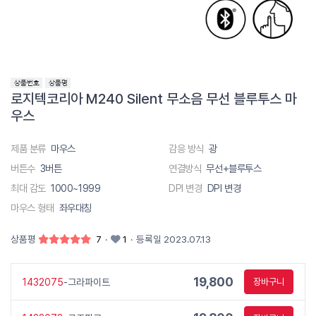
로지텍코리아 M240 Silent 무소음 무선 블루투스 마
우스
제품 분류
마우스
감응 방식
광
버튼수
3버튼
연결방식
무선+블루투스
최대 감도
1000~1999
DPI 변경
DPI 변경
마우스 형태
좌우대칭
상품평
7
·
1
·
등록일 2023.07.13
19,800
1432075
-그라파이트
장바구니