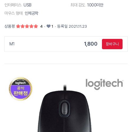
인터페이스
USB
최대 감도
1000미만
마우스 형태
인체공학
상품평
4
·
1
·
등록일 2021.11.23
1,800
M1
장바구니