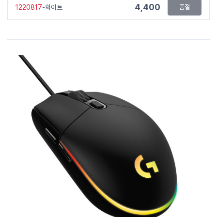
4,400
1220817
-화이트
품절