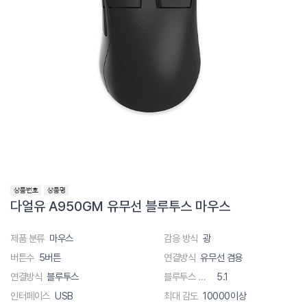
겜디아스
PNC PARTNER
잘만
아우라
DIGIFAST
TG앤컴퍼니
볼텍
FANTECH
다얼유 A950GM 유무선 블루투스 마우스
제품 분류
마우스
감응 방식
광
버튼수
5버튼
연결방식
유무선 겸용
연결방식
블루투스
블루투스 버전
5.1
인터페이스
USB
최대 감도
10000이상