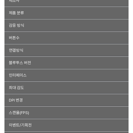
제조사
로지텍코리아
지클릭커
엑토
앱코
아이리버
커세어
제품 분류
플레오맥스
레이저코리아
Pulsar
마이크로소프트
TG삼보
마우스
트랙볼
감응 방식
맥스틸
코시
HP
COX
ASUS
벤큐
큐센
한성컴퓨터
광
레이저
적외선
버튼수
SonicGearLab
리줌
삼성전자
로이체
건평정보통신
Dell
볼
기타
2버튼
3버튼
4버튼
5버튼
6버튼 이상
연결방식
제닉스
퓨전FNC
이큐웨어
몬스타기어
다얼유
아이플렉스
유선
무선
유무선 겸용
블루투스
무선+블루투스
필립스
마이크로닉스
대진씨엔엠
라이노기어
라푸
쿠거
블루투스 버전
ROCCAT
Anyzone
매드캣츠
다모샤크
MSI
디디존
2.0
3.0
4.0
4.2
5.0
5.1
5.2
5.4
5.3
인터페이스
레노버
글로리어스
에이투인터내셔널
아이온코리아
애니젠
USB
PS2
USB+PS2젠더
USB Type C
최대 감도
알텍랜싱
서진네트웍스
더코너스톤
GDEVIL
컴스
10000이상
8000~9999
6000~7999
4000~5999
DPI 변경
스카이디지탈
갤럭시
팬웨스트
엑스트리파이
밴서
LKG
2000~3999
DPI 변경
스틸시리즈
스캔율(FPS)
포트리스
쿨러마스터
체리
닌젓소
에이서
1000~1999
1000미만
archon
프나틱
볼텍스
Bless
이음전산
제스코
9000이상
6000~8999
4000~5999
4000미만
이벤트/기획전
darkFlash
미오닉스
캐맥
비프렌드
킹스톤
A4Tech