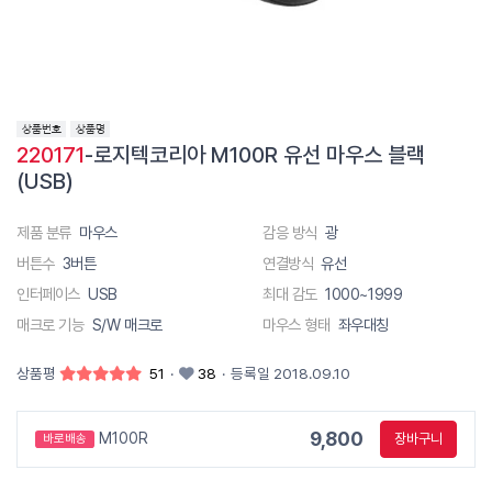
220171
-로지텍코리아 M100R 유선 마우스 블랙
(USB)
제품 분류
마우스
감응 방식
광
버튼수
3버튼
연결방식
유선
인터페이스
USB
최대 감도
1000~1999
매크로 기능
S/W 매크로
마우스 형태
좌우대칭
상품평
51
·
38
·
등록일 2018.09.10
9,800
M100R
장바구니
바로배송