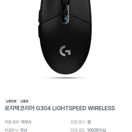
로지텍코리아 G304 LIGHTSPEED WIRELESS
제품 분류
마우스
감응 방식
광
연결방식
무선
최대 감도
10000이상