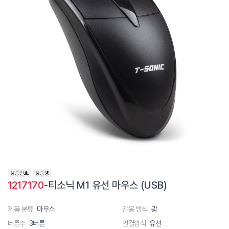
1217170
-티소닉 M1 유선 마우스 (USB)
제품 분류
마우스
감응 방식
광
버튼수
3버튼
연결방식
유선