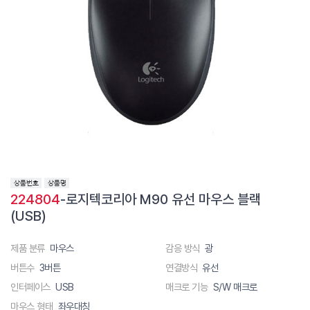
224804
-로지텍코리아 M90 유선 마우스 블랙
(USB)
제품 분류
마우스
감응 방식
광
버튼수
3버튼
연결방식
유선
인터페이스
USB
매크로 기능
S/W 매크로
마우스 형태
좌우대칭