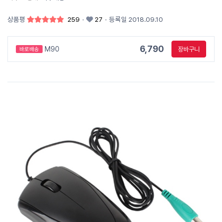
상품평
259
·
27
·
등록일 2018.09.10
6,790
M90
장바구니
바로배송