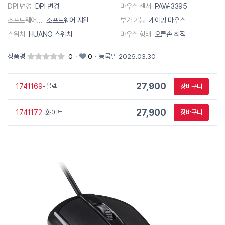
DPI 변경
DPI 변경
마우스 센서
PAW-3395
소프트웨어 지원
소프트웨어 지원
부가 기능
게이밍 마우스
스위치
HUANO 스위치
마우스 형태
오른손 최적
상품평
0
·
0
·
등록일 2026.03.30
27,900
1741169
-블랙
장바구니
27,900
1741172
-화이트
장바구니