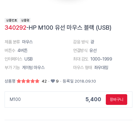
340292
-HP M100 유선 마우스 블랙 (USB)
제품 분류
마우스
감응 방식
광
버튼수
4버튼
연결방식
유선
인터페이스
USB
최대 감도
1000~1999
부가 기능
게이밍 마우스
마우스 형태
좌우대칭
상품평
42
·
9
·
등록일 2018.09.10
5,400
M100
장바구니