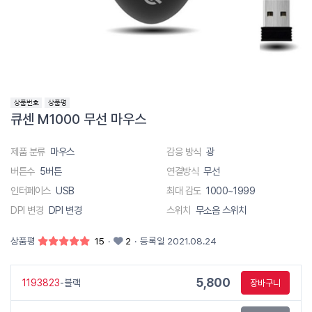
큐센 M1000 무선 마우스
제품 분류
마우스
감응 방식
광
버튼수
5버튼
연결방식
무선
인터페이스
USB
최대 감도
1000~1999
DPI 변경
DPI 변경
스위치
무소음 스위치
상품평
15
·
2
·
등록일 2021.08.24
5,800
1193823
-블랙
장바구니