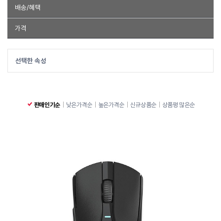
사은품
경품추첨
배송/혜택
노트케이스
웨이코스
현대
G-GOON
터틀비치
SADES
무료배송
특가상품
쿠폰
바로배송
품절제외
가격
타거스
CJ ENM
기가바이트
청맥전자
샤오미
EBUFF
마보
아이락스
세컨드찬스
강원전자
에이데이타 코리아
~
선택한 속성
디알고
액센
FOR LG
컴피
플레이고
LUOM
팀스콜피온
포유디지탈 아이뮤즈
3M
인데나
카라스
그린전산
키크론
ADATA
TGIC
티소닉
청연엠엔에스
현대컴퓨터
유그린
판매인기순
낮은가격순
높은가격순
신규상품순
상품평 많은순
디지털벤투스
브리츠
라이트닝
DOXX
A4TECH
시드넷
MONKA
LG전자
샤쿤
티론드
위젤
디지탈그리고나
레이커 아이벡스
와이즈아울
레오닉스
오브룸
현대제이테크
동방시스템
매니악
디지클럽
이오피스코리아
토토
Pulsar
아이존아이앤디
EVGA
엘투리버스
iFLYTEK
블레스
아이노비아
미라클
노보맥스
크리에이티브
소믹
G.SKILL
루티스
마루느루
CANLEEN
KAPA
큐닉스그룹
AONE