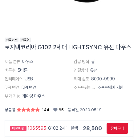
로지텍코리아 G102 2세대 LIGHTSYNC 유선 마우스
제품 분류
마우스
감응 방식
광
버튼수
5버튼
연결방식
유선
인터페이스
USB
최대 감도
8000~9999
DPI 변경
DPI 변경
소프트웨어 지원
소프트웨어 지원
부가 기능
게이밍 마우스
상품평
144
·
65
·
등록일 2020.05.19
28,500
1065595
-G102 2세대 블랙
장바구니
바로배송