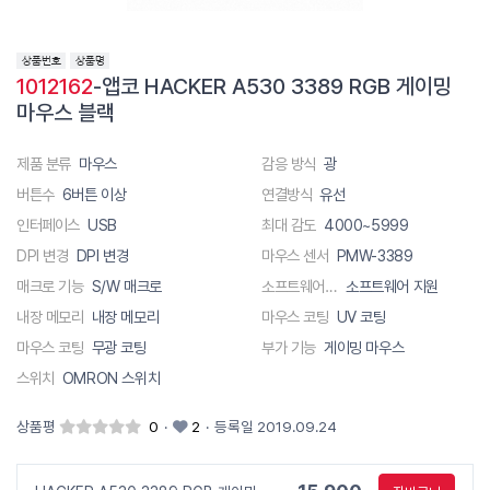
1012162
-앱코 HACKER A530 3389 RGB 게이밍
마우스 블랙
제품 분류
마우스
감응 방식
광
버튼수
6버튼 이상
연결방식
유선
인터페이스
USB
최대 감도
4000~5999
DPI 변경
DPI 변경
마우스 센서
PMW-3389
매크로 기능
S/W 매크로
소프트웨어 지원
소프트웨어 지원
내장 메모리
내장 메모리
마우스 코팅
UV 코팅
마우스 코팅
무광 코팅
부가 기능
게이밍 마우스
스위치
OMRON 스위치
상품평
0
·
2
·
등록일 2019.09.24