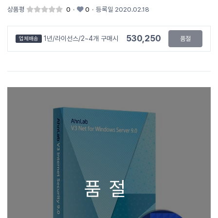
상품평
0
·
0
·
등록일 2020.02.18
530,250
1년/라이선스/2~4개 구매시
품절
업체배송
품절