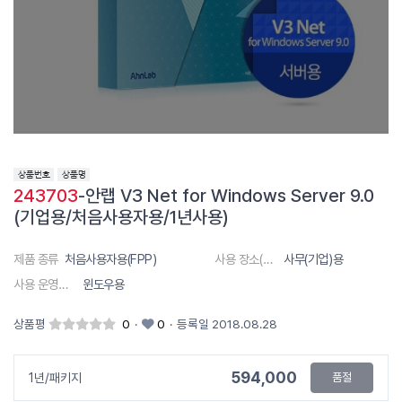
243703
-안랩 V3 Net for Windows Server 9.0
(기업용/처음사용자용/1년사용)
제품 종류
처음사용자용(FPP)
사용 장소(대상)
사무(기업)용
사용 운영체제
윈도우용
상품평
0
·
0
·
등록일 2018.08.28
594,000
1년/패키지
품절