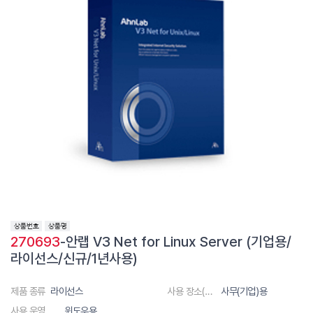
270693
-안랩 V3 Net for Linux Server (기업용/
라이선스/신규/1년사용)
제품 종류
라이선스
사용 장소(대상)
사무(기업)용
사용 운영체제
윈도우용