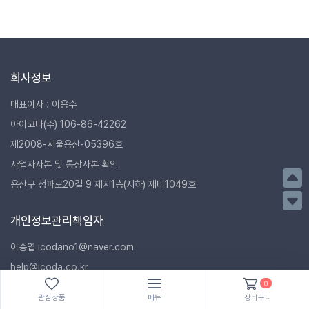
회사정보
대표이사 : 이용수
아이코다(주) 106-86-42262
제2008-서울용산-05396호
사업자사본 및 통장사본 확인
용산구 청파로20길 9 제지1층(지하) 제비1049호
개인정보관리책임자
이승엽 icodano1@naver.com
help@icoda.co.kr
0
관심상품
메뉴
장바구니
고객센터