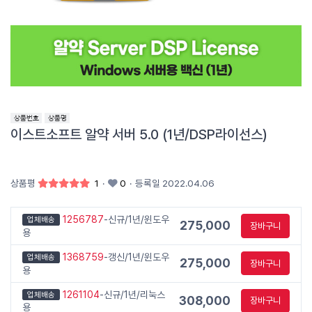
이스트소프트 알약 서버 5.0 (1년/DSP라이선스)
상품평
1
·
0
·
등록일 2022.04.06
1256787
-신규/1년/윈도우
업체배송
275,000
장바구니
용
1368759
-갱신/1년/윈도우
업체배송
275,000
장바구니
용
1261104
-신규/1년/리눅스
업체배송
308,000
장바구니
용