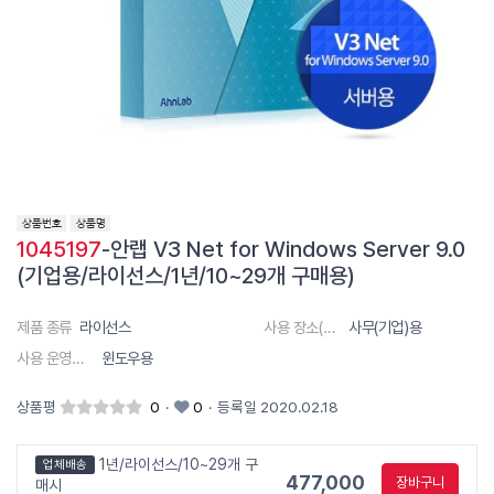
1045197
-안랩 V3 Net for Windows Server 9.0
(기업용/라이선스/1년/10~29개 구매용)
제품 종류
라이선스
사용 장소(대상)
사무(기업)용
사용 운영체제
윈도우용
상품평
0
·
0
·
등록일 2020.02.18
1년/라이선스/10~29개 구
업체배송
477,000
장바구니
매시