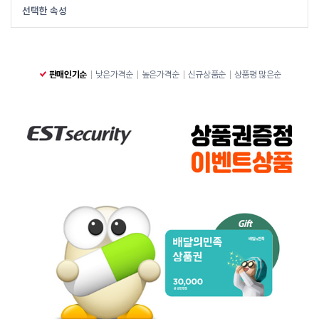
선택한 속성
판매인기순
낮은가격순
높은가격순
신규상품순
상품평 많은순