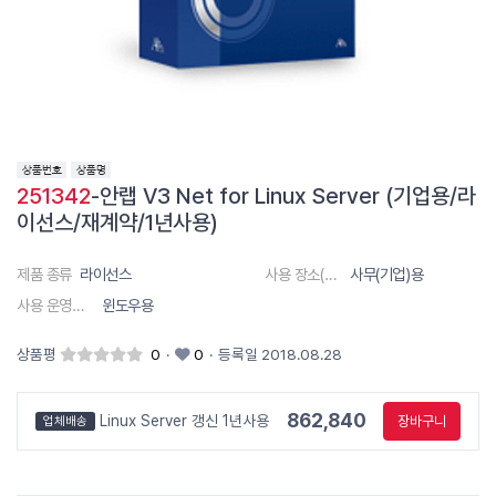
251342
-안랩 V3 Net for Linux Server (기업용/라
이선스/재계약/1년사용)
제품 종류
라이선스
사용 장소(대상)
사무(기업)용
사용 운영체제
윈도우용
상품평
0
·
0
·
등록일 2018.08.28
862,840
Linux Server 갱신 1년사용
장바구니
업체배송