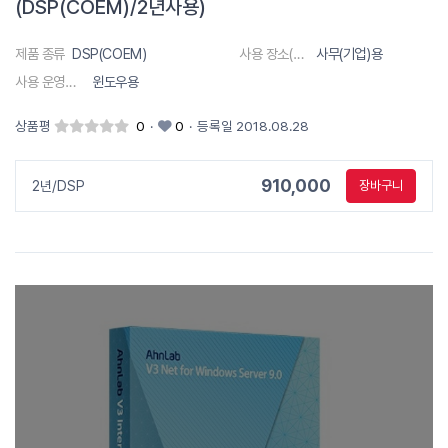
(DSP(COEM)/2년사용)
제품 종류
DSP(COEM)
사용 장소(대상)
사무(기업)용
사용 운영체제
윈도우용
상품평
0
·
0
·
등록일 2018.08.28
910,000
2년/DSP
장바구니