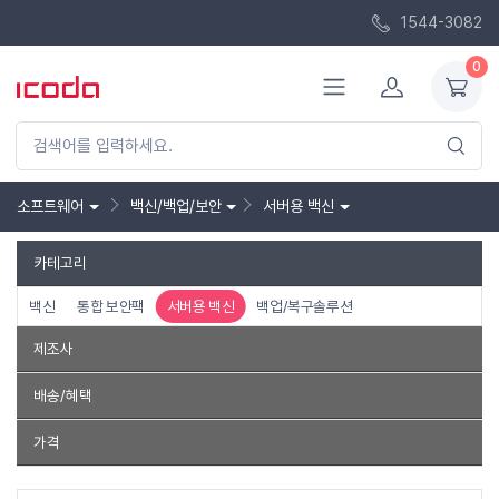
1544-3082
0
소프트웨어
백신/백업/보안
서버용 백신
카테고리
백신
통합 보안팩
서버용 백신
백업/복구솔루션
제조사
이스트소프트
안랩
카스퍼스키랩
AVAST
배송/혜택
무료배송
특가상품
품절제외
가격
~