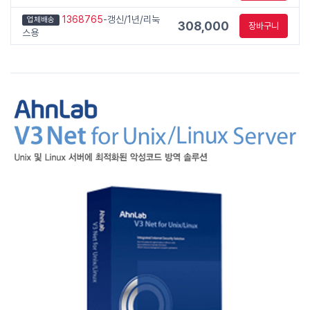
1368765
-갱신/1년/리눅
업체배송
308,000
장바구니
스용