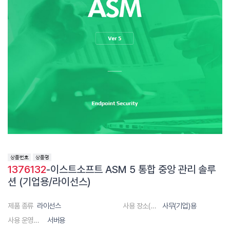
1376132
-이스트소프트 ASM 5 통합 중앙 관리 솔루
션 (기업용/라이선스)
제품 종류
라이선스
사용 장소(대상)
사무(기업)용
사용 운영체제
서버용