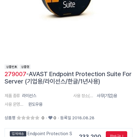
279007
-AVAST Endpoint Protection Suite For
Server (기업용/라이선스/한글/1년사용)
제품 종류
라이선스
사용 장소(대상)
사무(기업)용
사용 운영체제
윈도우용
상품평
0
·
0
·
등록일 2018.08.28
Endpoint Protection S
업체배송
233,200
장바구니