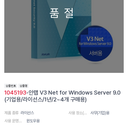
품절
1045193
-안랩 V3 Net for Windows Server 9.0
(기업용/라이선스/1년/2~4개 구매용)
제품 종류
라이선스
사용 장소(대상)
사무(기업)용
사용 운영체제
윈도우용