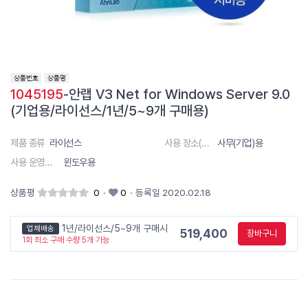
1045195
-안랩 V3 Net for Windows Server 9.0
(기업용/라이선스/1년/5~9개 구매용)
제품 종류
라이선스
사용 장소(대상)
사무(기업)용
사용 운영체제
윈도우용
상품평
0
·
0
·
등록일 2020.02.18
1년/라이선스/5~9개 구매시
업체배송
519,400
장바구니
1회 최소 구매 수량 5개 가능