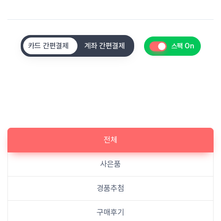
카드 간편결제
계좌 간편결제
스팩 On
전체
사은품
경품추첨
구매후기