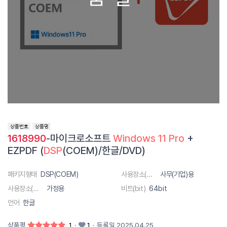
1618990
-마이크로소프트
Windows
11
Pro
+
EZPDF (
DSP
(COEM)/한글/DVD)
패키지형태
DSP(COEM)
사용장소(대상)
사무(기업)용
사용장소(대상)
가정용
비트(bit)
64bit
언어
한글
상품평
1
·
1
·
등록일 2025.04.25