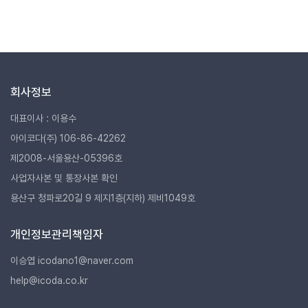
회사정보
대표이사 : 이용수
아이코다(주) 106-86-42262
제2008-서울용산-05396호
사업자사본 및 통장사본 확인
용산구 청파로20길 9 제지1층(지하) 제비1049호
개인정보관리책임자
이승엽 icodano1@naver.com
help@icoda.co.kr