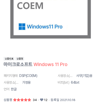
마이크로소프트
Windows
11
Pro
패키지형태
DSP(COEM)
사용장소(대상)
사무(기업)용
사용장소(대상)
가정용
비트(bit)
64bit
언어
한글
상품평
34
·
12
·
등록일 2021.10.18