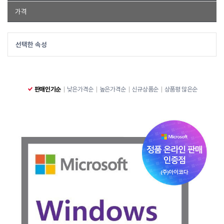
마이크로소프트
가격
~
선택한 속성
판매인기순
낮은가격순
높은가격순
신규상품순
상품평 많은순