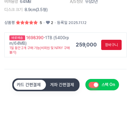
버퍼용량
64MB
A/S정보
무상2년
디스크 크기
8.9cm(3.5형)
상품평
5
·
2
·
등록일 2025.11.12
1698390
-1TB (5400rp
바로배송
m/64MB)
259,000
장바구니
1일 동안 2개 구매 가능(비회원 및 NPAY 구매
불가)
카드 간편결제
계좌 간편결제
스팩 On