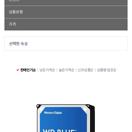
BLUE
상품유형
BLUE
3.5 SATA HDD
가격
3.5 SATA HDD
~
선택한 속성
판매인기순
낮은가격순
높은가격순
신규상품순
상품평 많은순