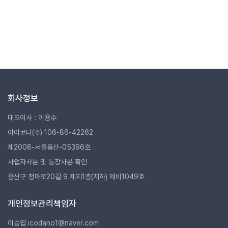
회사정보
대표이사 : 이용수
아이코다(주) 106-86-42262
제2008-서울용산-05396호
사업자사본 및 통장사본 확인
용산구 청파로20길 9 제지1층(지하) 제비1049호
개인정보관리책임자
이승엽 icodano1@naver.com