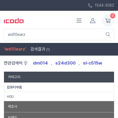
1544-3082
0
'wd10earz'
검색결과
(1)
dm014
s24d300
sl-c515w
연관검색어
,
,
카테고리
컴퓨터부품
HDD
제조사
WD
브랜드