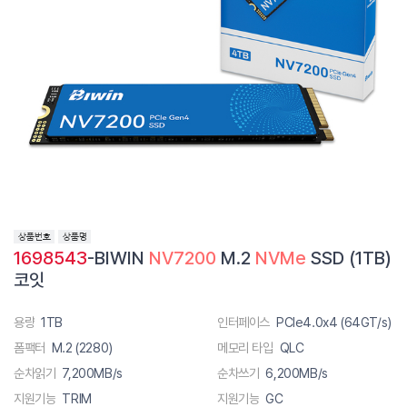
1698543
-BIWIN
NV7200
M.2
NVMe
SSD (1TB)
코잇
용량
1TB
인터페이스
PCIe4.0x4 (64GT/s)
폼팩터
M.2 (2280)
메모리 타입
QLC
순차읽기
7,200MB/s
순차쓰기
6,200MB/s
지원기능
TRIM
지원기능
GC