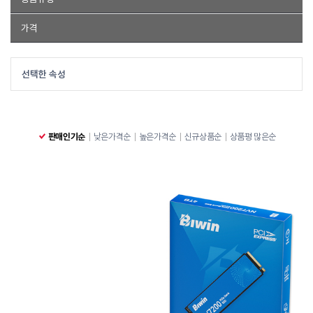
M.2 NVMe SSD
가격
M.2 NVMe SSD
~
선택한 속성
판매인기순
낮은가격순
높은가격순
신규상품순
상품평 많은순