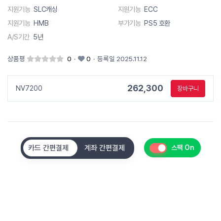
지원기능
SLC캐싱
지원기능
ECC
지원기능
HMB
부가기능
PS5 호환
A/S기간
5년
상품평
0
·
0
·
등록일 2025.11.12
262,300
NV7200
장바구니
카드 간편결제
계좌 간편결제
스팩 On