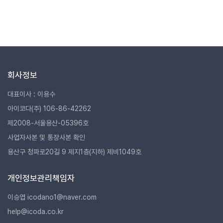
회사정보
대표이사 : 이용수
아이코다(주) 106-86-42262
제2008-서울용산-05396호
사업자사본 및 통장사본 확인
용산구 청파로20길 9 제지1층(지하) 제비1049호
개인정보관리책임자
이승엽 icodano1@naver.com
help@icoda.co.kr