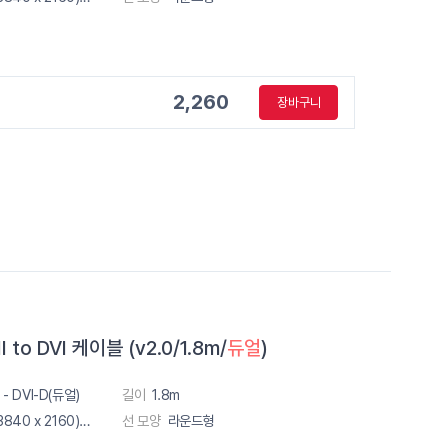
2,260
장바구니
to DVI 케이블 (v2.0/1.8m/
듀얼
)
 - DVI-D(듀얼)
길이
1.8m
4K2K (3840 x 2160) 60Hz
선 모양
라운드형