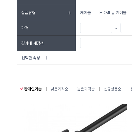
상품유형
케이블
HDMI 광 케이블
가격
~
결과내 재검색
선택한 속성
|
판매인기순
낮은가격순
높은가격순
신규상품순