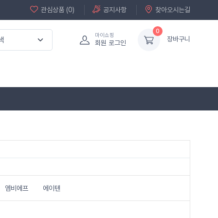
관심상품 (0)
공지사항
찾아오시는길
0
마이쇼핑
장바구니
회원 로그인
엠비에프
에이텐