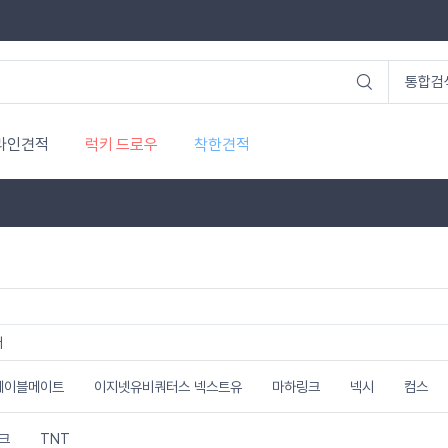
라인견적
럭키 드로우
착한견적
더
케이블메이트
이지넷유비쿼터스 넥스트유
마하링크
넥시
컴스
크
TNT