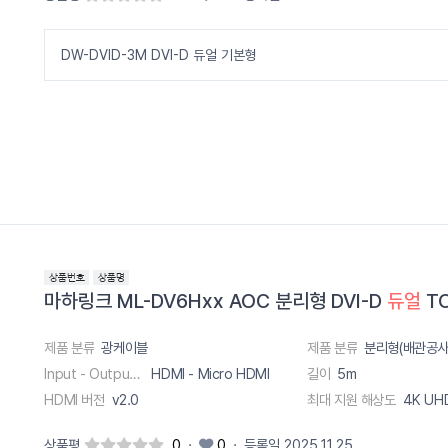
DW-DVID-3M DVI-D 듀얼 기본형
마하링크 ML-DV6Hxx AOC 분리형 DVI-D
듀얼
TO
제품 분류
광케이블
제품 분류
분리형(배관공사
Input - Output 단자
HDMI - Micro HDMI
길이
5m
HDMI 버전
v2.0
최대 지원 해상도
상품평
0
·
0
·
등록일 2025.11.25