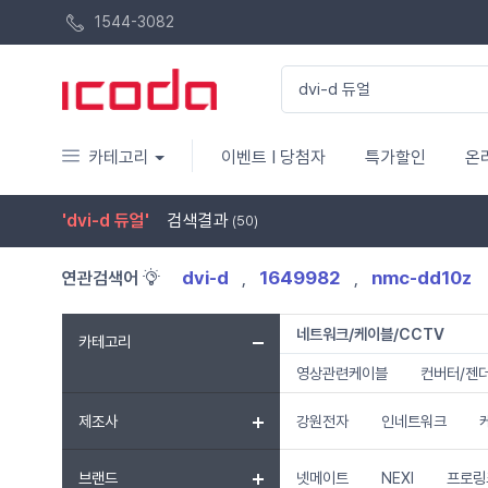
1544-3082
카테고리
이벤트 I 당첨자
특가할인
온
'dvi-d 듀얼'
검색결과
(50)
dvi-d
1649982
nmc-dd10z
연관검색어
,
,
네트워크/케이블/CCTV
카테고리
영상관련케이블
컨버터/젠
제조사
강원전자
인네트워크
브랜드
넷메이트
NEXI
프로링