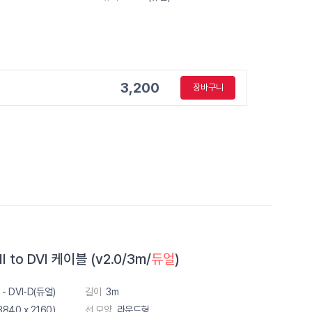
3,200
장바구니
 to DVI 케이블 (v2.0/3m/
듀얼
)
 - DVI-D(듀얼)
길이
3m
4K2K (3840 x 2160) 60Hz
선 모양
라운드형