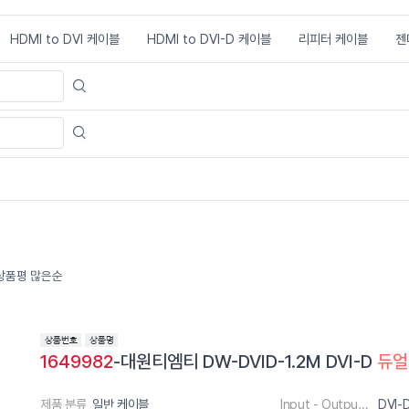
HDMI to DVI 케이블
HDMI to DVI-D 케이블
리피터 케이블
젠
상품평 많은순
1649982
-대원티엠티 DW-DVID-1.2M DVI-D
듀얼
제품 분류
일반 케이블
Input - Output 단자
DVI-D