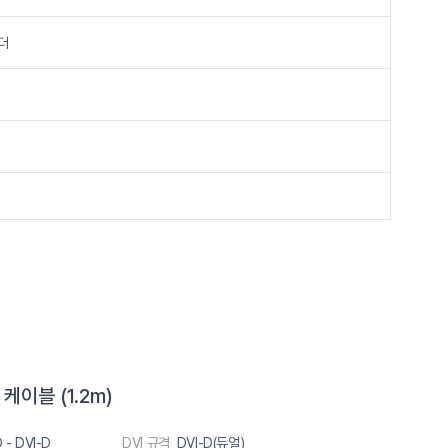
더
케이블 (1.2m)
 - DVI-D
DVI 규격
DVI-D(듀얼)