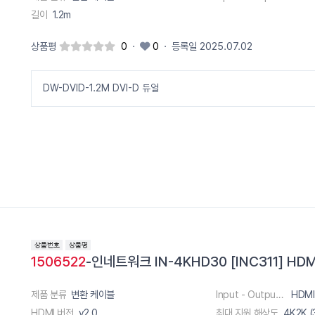
길이
1.2m
상품평
0
·
0
·
등록일 2025.07.02
DW-DVID-1.2M DVI-D 듀얼
1506522
-인네트워크 IN-4KHD30 [INC311] HDMI
제품 분류
변환 케이블
Input - Output 단자
HDMI
HDMI 버전
v2.0
최대 지원 해상도