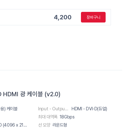
4,200
장바구니
 HDMI 광 케이블 (v2.0)
용) 케이블
Input - Output 단자
HDMI - DVI-D(듀얼)
최대 대역폭
18Gbps
4K UHD (4096 x 2160) 60Hz
선 모양
라운드형