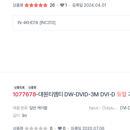
상품평
26
·
1
·
등록일 2024.04.01
IN-4KHD18 [INC310]
1077678
-대원티엠티 DW-DVID-3M DVI-D
듀얼
제품 분류
일반 케이블
Input - Output 단자
DVI-D
길이
3m
상품평
0
·
0
·
등록일 2020.07.06