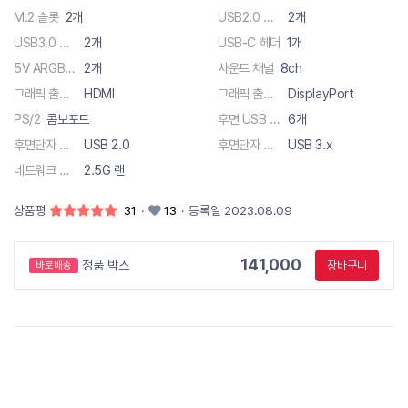
M.2 슬롯
2개
USB2.0 헤더
2개
USB3.0 헤더
2개
USB-C 헤더
1개
5V ARGB 헤더
2개
사운드 채널
8ch
그래픽 출력단자
HDMI
그래픽 출력단자
DisplayPort
PS/2
콤보포트
후면 USB 총 단자수
6개
후면단자 종류
USB 2.0
후면단자 종류
USB 3.x
네트워크 사양
2.5G 랜
상품평
31
·
13
·
등록일 2023.08.09
141,000
정품 박스
장바구니
바로배송