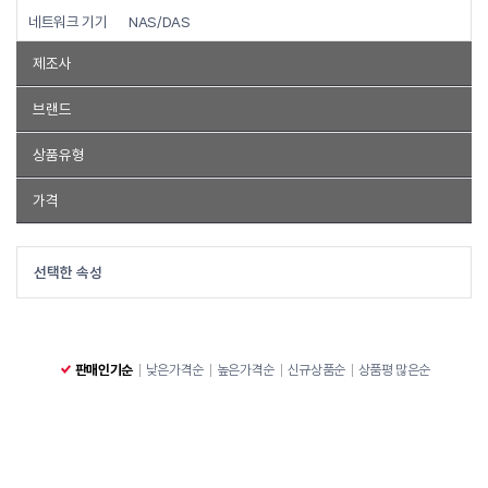
네트워크 기기
NAS/DAS
제조사
OZONE
팀그룹
G.SKILL
삼성전자
애즈락
커세어
ASUS
브랜드
인텔
GeIL
기가바이트
OCPC
패트리어트
마이크론
PNY
T-Force
Ramonster
VENGEANCE
Dominator Platinum
상품유형
V-Color
HP
타무즈
에센코어
타이안코리아
슈퍼마이크로
KLEVV
메모리
미니PC
메인보드
CPU
서버
베어본
가격
ADATA
써멀테이크
Dell
Dell Technologies
이메이션
T-Force
Ramonster
VENGEANCE
Dominator Platinum
메모리
미니PC
메인보드
CPU
서버
베어본
워크스테이션
~
트랜센드
에이페이서
OLOy
킹스톤
MSI
비즈텍
에이서
KLEVV
M.2 NVMe SSD
임베디드 보드
메모리 방열판
올인원PC
NAS
선택한 속성
ECS
테라바이트
바이오스타
ANACOMDA
컬러풀
유무선공유기
무선AP
일체형PC
하이크비전
실리콘파워
BIWIN
강원전자
AFOX
디자인코끼리
AGI
ZADAK
컴이지
ASROCK RACK
판매인기순
낮은가격순
높은가격순
신규상품순
상품평 많은순
ADVANTECH
MAXSUN
이에프엠
HIKSEMI
커널앤코어
STCOM
앱코
킹맥스
DLI
SK하이닉스
엠씨케이글로벌
CYNEX
갤럭시
ICODA
큐냅
킹스펙
EKMEMORY
레노버