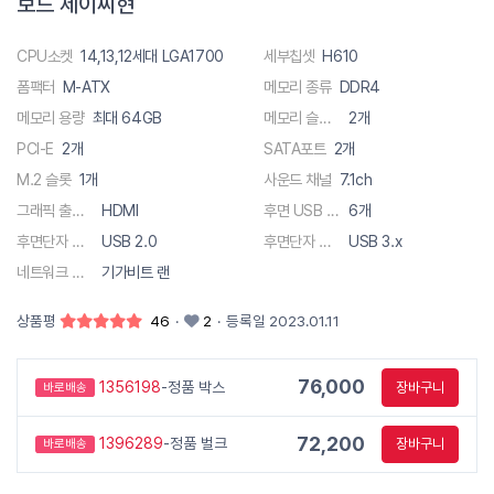
보드 제이씨현
CPU소켓
14,13,12세대 LGA1700
세부칩셋
H610
폼팩터
M-ATX
메모리 종류
DDR4
메모리 용량
최대 64GB
메모리 슬롯 수
2개
PCI-E
2개
SATA포트
2개
M.2 슬롯
1개
사운드 채널
7.1ch
그래픽 출력단자
HDMI
후면 USB 총 단자수
6개
후면단자 종류
USB 2.0
후면단자 종류
USB 3.x
네트워크 사양
기가비트 랜
상품평
46
·
2
·
등록일 2023.01.11
76,000
1356198
-정품 박스
장바구니
바로배송
72,200
1396289
-정품 벌크
장바구니
바로배송