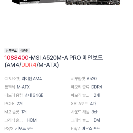
1088400
-MSI A520M-A PRO 메인보드
(AM4/
DDR4
/M-ATX)
CPU소켓
라이젠 AM4
세부칩셋
A520
폼팩터
M-ATX
메모리 종류
DDR4
메모리 용량
최대 64GB
메모리 슬롯 수
2개
PCI-E
2개
SATA포트
4개
M.2 슬롯
1개
사운드 채널
8ch
그래픽 출력단자
HDMI
그래픽 출력단자
DVI
PS/2
키보드 포트
PS/2
마우스 포트