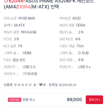
1762046
-ASUS PRIME A520M-K 메인보드
(AM4/
DDR4
/M-ATX) 인텍
CPU소켓
라이젠 AM4
세부칩셋
A520
폼팩터
M-ATX
메모리 종류
DDR4
메모리 용량
최대 64GB
메모리 슬롯 수
2개
PCI-E
3개
SATA포트
4개
M.2 슬롯
1개
사운드 채널
7.1ch
그래픽 출력단자
HDMI
그래픽 출력단자
D-SUB
PS/2
콤보 포트
후면 USB 총 단자수
6개
후면단자 종류
USB 2.0
후면단자 종류
USB 3.x
네트워크 사양
기가비트랜
상품평
0
·
0
·
등록일 2026.06.01
69,000
정품 박스
장바구니
바로배송