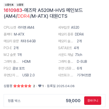
1610983
-애즈락 A520M-HVS 메인보드
(AM4/
DDR4
/M-ATX) 대원CTS
CPU소켓
라이젠 AM4
세부칩셋
A520
폼팩터
M-ATX
메모리 종류
DDR4
메모리 용량
최대 64GB
메모리 슬롯 수
2개
PCI-E
2개
SATA포트
4개
M.2 슬롯
1개
사운드 채널
7.1ch
그래픽 출력단자
HDMI
그래픽 출력단자
D-SUB
PS/2
콤보 포트
후면 USB 총 단자수
6개
후면단자 종류
USB 2.0
네트워크 사양
기가비트랜
상품평
2
·
1
·
등록일 2025.04.08
59,000
정품 박스
장바구니