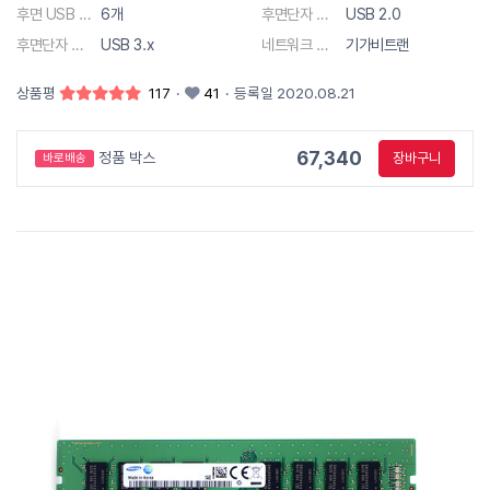
후면 USB 총 단자수
6개
후면단자 종류
USB 2.0
후면단자 종류
USB 3.x
네트워크 사양
기가비트랜
상품평
117
·
41
·
등록일 2020.08.21
67,340
정품 박스
장바구니
바로배송