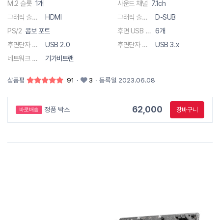
M.2 슬롯
1개
사운드 채널
7.1ch
그래픽 출력단자
HDMI
그래픽 출력단자
D-SUB
PS/2
콤보 포트
후면 USB 총 단자수
6개
후면단자 종류
USB 2.0
후면단자 종류
USB 3.x
네트워크 사양
기가비트랜
상품평
91
·
3
·
등록일 2023.06.08
62,000
정품 박스
장바구니
바로배송