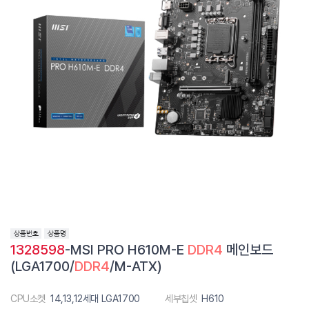
1328598
-MSI PRO H610M-E
DDR4
메인보드
(LGA1700/
DDR4
/M-ATX)
CPU소켓
14,13,12세대 LGA1700
세부칩셋
H610