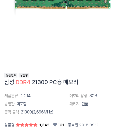
삼성
DDR4
21300 PC용 메모리
제품분류
DDR4
메모리 용량
8GB
방열판
미포함
패키지
단품
동작 클럭
21300(2,666MHz)
상품평
1,342
·
101
·
등록일 2018.09.11