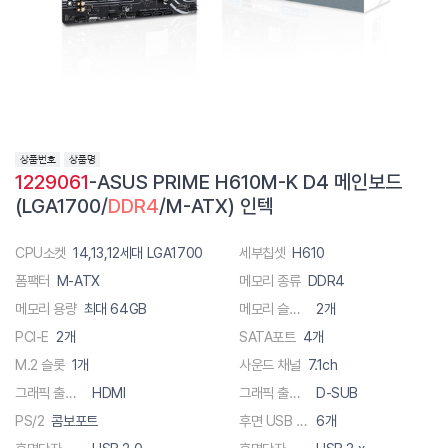
1229061
-ASUS PRIME H610M-K D4 메인보드
(LGA1700/
DDR4
/M-ATX) 인텍
CPU소켓
14,13,12세대 LGA1700
세부칩셋
H610
폼팩터
M-ATX
메모리 종류
DDR4
메모리 용량
최대 64GB
메모리 슬롯 수
2개
PCI-E
2개
SATA포트
4개
M.2 슬롯
1개
사운드 채널
7.1ch
그래픽 출력단자
HDMI
그래픽 출력단자
D-SUB
PS/2
콤보포트
후면 USB 총 단자수
6개