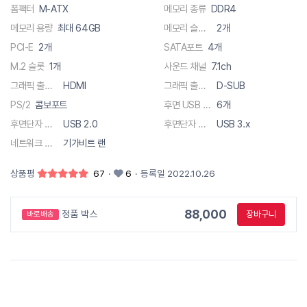
폼팩터
M-ATX
메모리 종류
DDR4
메모리 용량
최대 64GB
메모리 슬롯 수
2개
PCI-E
2개
SATA포트
4개
M.2 슬롯
1개
사운드 채널
7.1ch
그래픽 출력단자
HDMI
그래픽 출력단자
D-SUB
PS/2
콤보포트
후면 USB 총 단자수
6개
후면단자 종류
USB 2.0
후면단자 종류
USB 3.x
네트워크 사양
기가비트 랜
상품평
67
·
6
·
등록일 2022.10.26
88,000
정품 박스
장바구니
바로배송