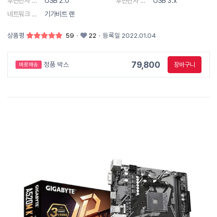
후면단자 종류
USB 2.0
후면단자 종류
USB 3.x
네트워크 사양
기가비트 랜
상품평
59
·
22
·
등록일 2022.01.04
79,800
정품 박스
장바구니
바로배송