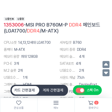
1353006
-MSI PRO B760M-P
DDR4
메인보드
(LGA1700/
DDR4
/M-ATX)
CPU소켓
14,13,12세대 LGA1700
세부칩셋
B760
폼팩터
M-ATX
메모리 종류
DDR4
메모리 용량
최대 128GB
메모리 슬롯 수
4개
PCI-E
3개
SATA포트
4개
M.2 슬롯
2개
USB2.0 헤더
2개
USB3.0 헤더
1개
사운드 채널
7.1ch
그래픽 출력단자
HDMI
그래픽 출력단자
DisplayPort
카드 간편결제
계좌 간편결제
스팩 On
그래픽 출력단자
D-SUB
PS/2
키보드 포트
PS/2
마우스 포트
후면 USB 총 단자수
6개
0
후면단자 종류
USB 2.0
후면단자 종류
USB 3.x
관심상품
메뉴
장바구니