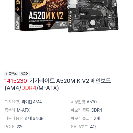
1415230
-기가바이트 A520M K V2 메인보드
(AM4/
DDR4
/M-ATX)
CPU소켓
라이젠 AM4
세부칩셋
A520
폼팩터
M-ATX
메모리 종류
DDR4
메모리 용량
최대 64GB
메모리 슬롯 수
2개
PCI-E
2개
SATA포트
4개