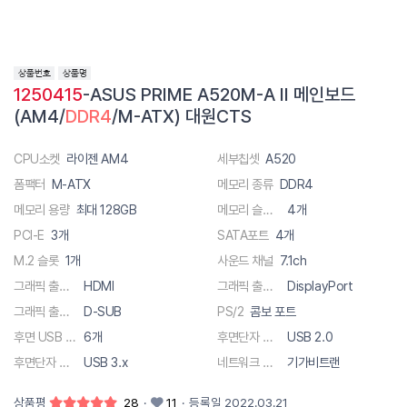
1250415
-ASUS PRIME A520M-A II 메인보드
(AM4/
DDR4
/M-ATX) 대원CTS
CPU소켓
라이젠 AM4
세부칩셋
A520
폼팩터
M-ATX
메모리 종류
DDR4
메모리 용량
최대 128GB
메모리 슬롯 수
4개
PCI-E
3개
SATA포트
4개
M.2 슬롯
1개
사운드 채널
7.1ch
그래픽 출력단자
HDMI
그래픽 출력단자
DisplayPort
그래픽 출력단자
D-SUB
PS/2
콤보 포트
후면 USB 총 단자수
6개
후면단자 종류
USB 2.0
후면단자 종류
USB 3.x
네트워크 사양
기가비트랜
상품평
28
·
11
·
등록일 2022.03.21