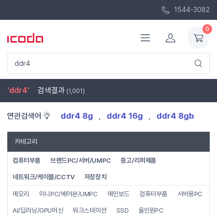
1544-3082
0
'ddr4'
검색결과
(1,001)
ddr4 8g
ddr4 16g
ddr4 8gb
연관검색어
,
,
카테고리
컴퓨터부품
브랜드PC/서버/UMPC
중고/리퍼제품
네트워크/케이블/CCTV
저장장치
메모리
미니PC/베어본/UMPC
메인보드
컴퓨터부품
서버용PC
AI/딥러닝/GPU머신
워크스테이션
SSD
올인원PC