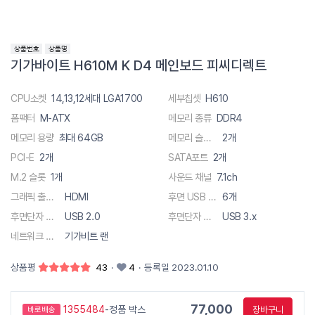
기가바이트 H610M K D4 메인보드 피씨디렉트
CPU소켓
14,13,12세대 LGA1700
세부칩셋
H610
폼팩터
M-ATX
메모리 종류
DDR4
메모리 용량
최대 64GB
메모리 슬롯 수
2개
PCI-E
2개
SATA포트
2개
M.2 슬롯
1개
사운드 채널
7.1ch
그래픽 출력단자
HDMI
후면 USB 총 단자수
6개
후면단자 종류
USB 2.0
후면단자 종류
USB 3.x
네트워크 사양
기가비트 랜
상품평
43
·
4
·
등록일 2023.01.10
77,000
1355484
-정품 박스
장바구니
바로배송