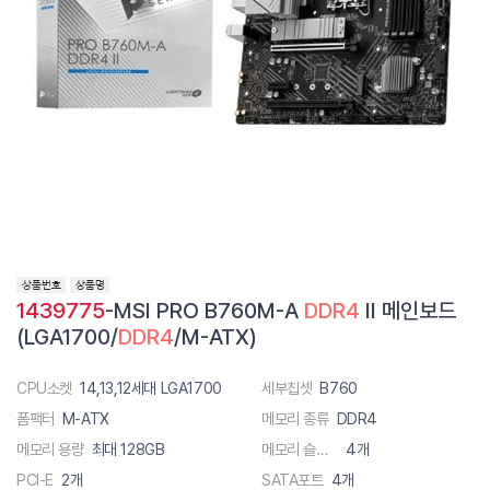
1439775
-MSI PRO B760M-A
DDR4
II 메인보드
(LGA1700/
DDR4
/M-ATX)
CPU소켓
14,13,12세대 LGA1700
세부칩셋
B760
폼팩터
M-ATX
메모리 종류
DDR4
메모리 용량
최대 128GB
메모리 슬롯 수
4개
PCI-E
2개
SATA포트
4개