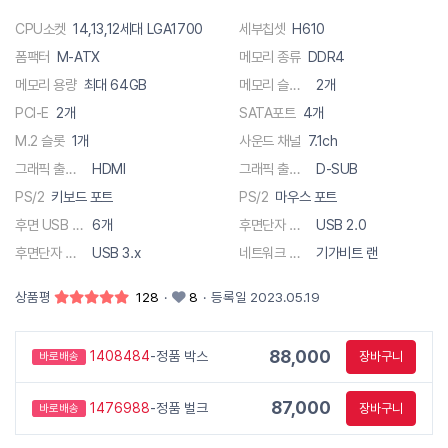
CPU소켓
14,13,12세대 LGA1700
세부칩셋
H610
폼팩터
M-ATX
메모리 종류
DDR4
메모리 용량
최대 64GB
메모리 슬롯 수
2개
PCI-E
2개
SATA포트
4개
M.2 슬롯
1개
사운드 채널
7.1ch
그래픽 출력단자
HDMI
그래픽 출력단자
D-SUB
PS/2
키보드 포트
PS/2
마우스 포트
후면 USB 총 단자수
6개
후면단자 종류
USB 2.0
후면단자 종류
USB 3.x
네트워크 사양
기가비트 랜
상품평
128
·
8
·
등록일 2023.05.19
88,000
1408484
-정품 박스
장바구니
바로배송
87,000
1476988
-정품 벌크
장바구니
바로배송