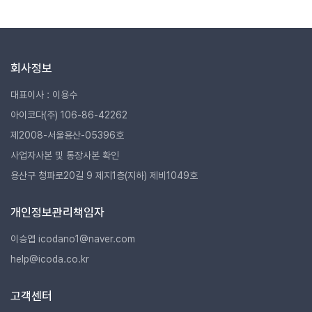
회사정보
대표이사 : 이용수
아이코다(주) 106-86-42262
제2008-서울용산-05396호
사업자사본 및 통장사본 확인
용산구 청파로20길 9 제지1층(지하) 제비1049호
개인정보관리책임자
이승엽 icodano1@naver.com
help@icoda.co.kr
고객센터