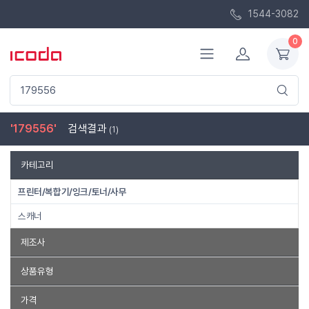
1544-3082
0
'179556'
검색결과
(1)
카테고리
프린터/복합기/잉크/토너/사무
스캐너
제조사
데이터로직
상품유형
스캐너 거치대
가격