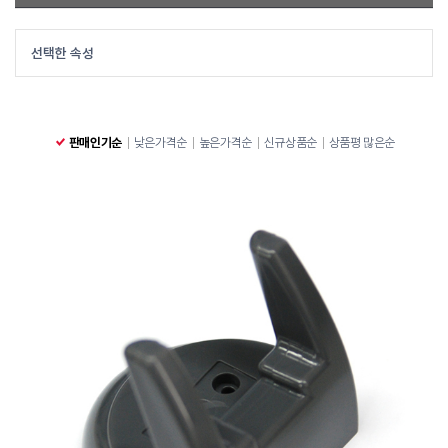
스캐너 거치대
~
선택한 속성
판매인기순
낮은가격순
높은가격순
신규상품순
상품평 많은순