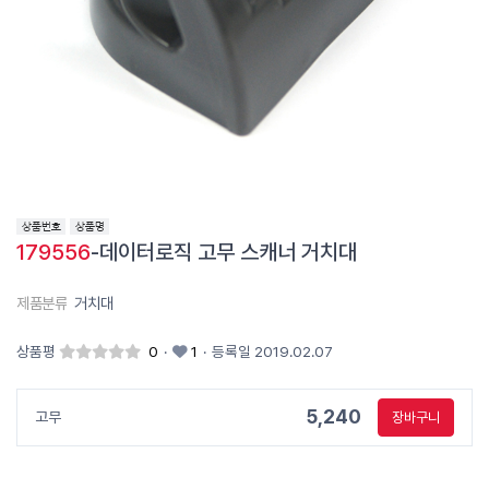
179556
-데이터로직 고무 스캐너 거치대
제품분류
거치대
상품평
0
·
1
·
등록일 2019.02.07
5,240
고무
장바구니