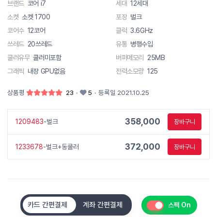
브랜드
코어 i7
세대
12세대
소켓
소켓 1700
포장
벌크
코어수
12코어
클럭
3.6GHz
쓰레드
20쓰레드
유통
병행수입
쿨러유무
쿨러미포함
버퍼메모리
25MB
그래픽
내장 GPU없음
전력소모량
125
상품평
23
·
5
·
등록일 2021.10.25
358,000
1209483
-벌크
장바구니
372,000
1233678
-벌크+동쿨러
장바구니
카드 간편결제
계좌 간편결제
스팩 On