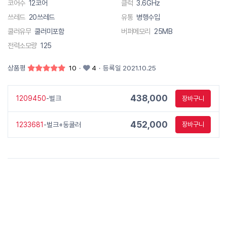
코어수
12코어
클럭
3.6GHz
쓰레드
20쓰레드
유통
병행수입
쿨러유무
쿨러미포함
버퍼메모리
25MB
전력소모량
125
상품평
10
·
4
·
등록일 2021.10.25
438,000
1209450
-벌크
장바구니
452,000
1233681
-벌크+동쿨러
장바구니