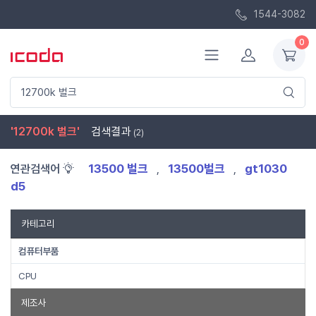
1544-3082
0
'12700k 벌크'
검색결과
(2)
13500 벌크
13500벌크
gt1030
연관검색어
,
,
d5
카테고리
컴퓨터부품
CPU
제조사