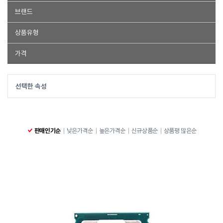
인텔
브랜드
코어12세대
상품유형
코어12세대
CPU
가격
CPU
~
선택한 속성
판매인기순
낮은가격순
높은가격순
신규상품순
상품평 많은순