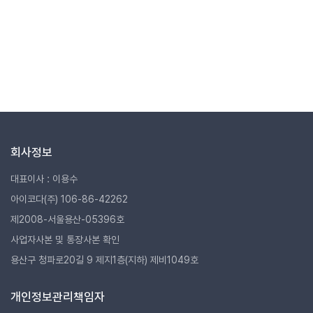
회사정보
대표이사 : 이용수
아이코다(주) 106-86-42262
제2008-서울용산-05396호
사업자사본 및 통장사본 확인
용산구 청파로20길 9 제지1층(지하) 제비1049호
개인정보관리책임자