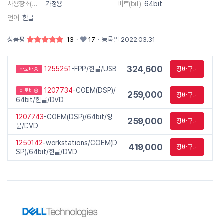
사용장소(대상)
가정용
비트(bit)
64bit
언어
한글
상품평
13
·
17
·
등록일 2022.03.31
324,600
1255251
-FPP/한글/USB
장바구니
바로배송
1207734
-COEM(DSP)/
바로배송
259,000
장바구니
64bit/한글/DVD
1207743
-COEM(DSP)/64bit/영
259,000
장바구니
문/DVD
1250142
-workstations/COEM(D
419,000
장바구니
SP)/64bit/한글/DVD