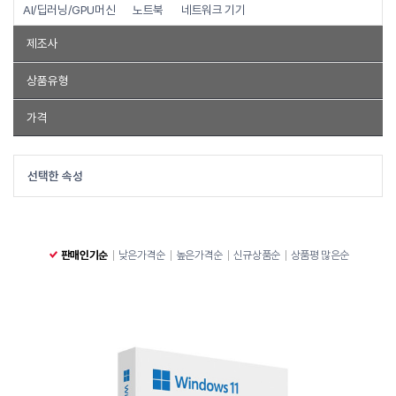
AI/딥러닝/GPU머신
노트북
네트워크 기기
제조사
Dell
HP
마이크로소프트
포유디지탈 아이뮤즈
상품유형
Dell Technologies
베이직스
레노버
MSI
POWERLAN
워크스테이션
데스크탑PC
올인원PC
태블릿PC
일체형PC
가격
노트북
~
워크스테이션
데스크탑PC
올인원PC
태블릿PC
일체형PC
선택한 속성
노트북
유선 랜카드
무선 랜카드
판매인기순
낮은가격순
높은가격순
신규상품순
상품평 많은순