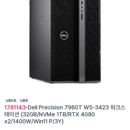
1781143
-Dell Precision 7960T W5-3423 워크스
테이션 (32GB/NVMe 1TB/RTX 4080
x2/1400W/Win11 P/3Y)