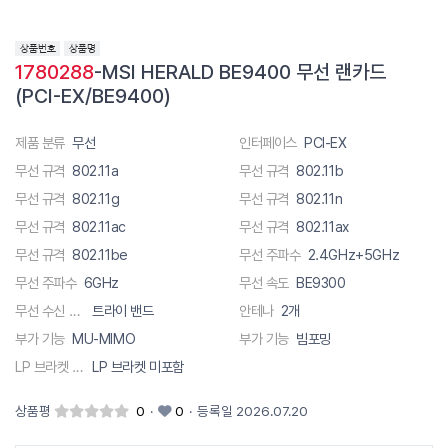
1780288
-MSI HERALD BE9400 무선 랜카드
(PCI-EX/BE9400)
제품 분류
무선
인터페이스
PCI-EX
무선 규격
802.11a
무선 규격
802.11b
무선 규격
802.11g
무선 규격
802.11n
무선 규격
802.11ac
무선 규격
802.11ax
무선 규격
802.11be
무선 주파수
2.4GHz+5GHz
무선 주파수
6GHz
무선 속도
BE9300
무선 수신 채널
트라이 밴드
안테나
2개
부가 기능
MU-MIMO
부가 기능
빔포밍
LP 브라켓 유무
LP 브라켓 미포함
상품평
0
·
0
·
등록일 2026.07.20