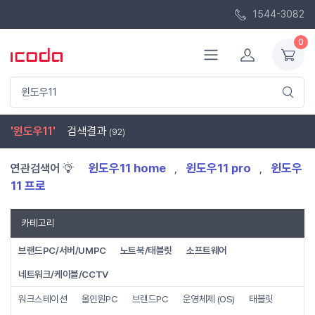
1544-3082
0
'윈도우11'
검색결과
(92)
윈도우11 home
윈도우11 pro
윈도우
연관검색어
,
,
11 프로
카테고리
브랜드PC/서버/UMPC
노트북/태블릿
소프트웨어
네트워크/케이블/CCTV
워크스테이션
올인원PC
브랜드PC
운영체제 (OS)
태블릿