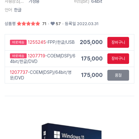
사용장소(대상)
가정용
비트(bit)
64bit
언어
한글
상품평
71
·
57
·
등록일 2022.03.31
205,000
1255245
-FPP/한글/USB
장바구니
바로배송
1207719
-COEM(DSP)/6
바로배송
175,000
장바구니
4bit/한글/DVD
1207737
-COEM(DSP)/64bit/영
175,000
품절
문/DVD