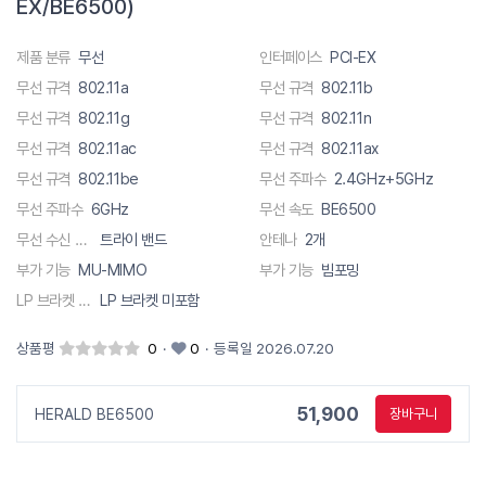
EX/BE6500)
제품 분류
무선
인터페이스
PCI-EX
무선 규격
802.11a
무선 규격
802.11b
무선 규격
802.11g
무선 규격
802.11n
무선 규격
802.11ac
무선 규격
802.11ax
무선 규격
802.11be
무선 주파수
2.4GHz+5GHz
무선 주파수
6GHz
무선 속도
BE6500
무선 수신 채널
트라이 밴드
안테나
2개
부가 기능
MU-MIMO
부가 기능
빔포밍
LP 브라켓 유무
LP 브라켓 미포함
상품평
0
·
0
·
등록일 2026.07.20
51,900
HERALD BE6500
장바구니